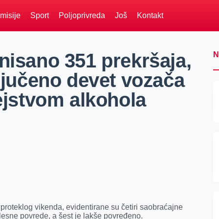
misije
Sport
Poljoprivreda
Još
Kontakt
nisano 351 prekršaja,
N
ključeno devet vozača
dejstvom alkohola
proteklog vikenda, evidentirane su četiri saobraćajne
lesne povrede, a šest je lakše povređeno.