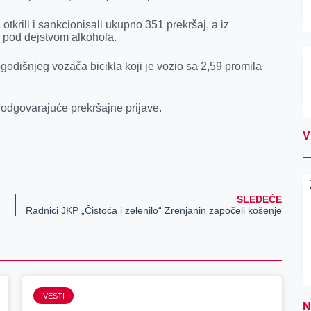
otkrili i sankcionisali ukupno 351 prekršaj, a iz
i pod dejstvom alkohola.
ogodišnjeg vozača bicikla koji je vozio sa 2,59 promila
e odgovarajuće prekršajne prijave.
V
SLEDEĆE
Radnici JKP „Čistoća i zelenilo“ Zrenjanin započeli košenje
VESTI
N