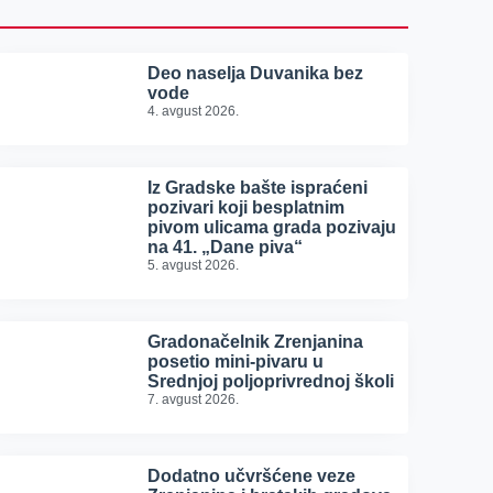
Deo naselja Duvanika bez
vode
4. avgust 2026.
Iz Gradske bašte ispraćeni
pozivari koji besplatnim
pivom ulicama grada pozivaju
na 41. „Dane piva“
5. avgust 2026.
Gradonačelnik Zrenjanina
posetio mini-pivaru u
Srednjoj poljoprivrednoj školi
7. avgust 2026.
Dodatno učvršćene veze