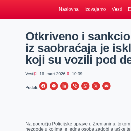
Naslovna
Izdvajamo
Vesti
E
Otkriveno i sankcio
iz saobraćaja je is
koji su vozili pod 
Vesti
16. mart 2026.
10:39
F
M
L
V
W
X
E
Podeli:
a
e
i
i
h
m
c
s
n
b
a
a
e
s
k
e
t
i
b
e
e
r
s
l
Na području Policijske uprave u Zrenjaninu, tokom 
o
n
d
A
nezgode u kojima je jedna osoba zadobila teške te