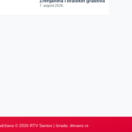
Zrenjanina i bratskih gradova
7. avgust 2026.
adržana © 2026 RTV Santos | Izrada:
dimano.rs