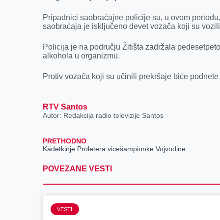
o
g
I
p
Pripadnici saobraćajne policije su, u ovom periodu, 
k
e
n
p
saobraćaja je isključeno devet vozača koji su vozil
r
Policija je na području Žitišta zadržala pedesetpet
alkohola u organizmu.
Protiv vozača koji su učinili prekršaje biće podnet
RTV Santos
Autor: Redakcija radio televizije Santos
PRETHODNO
Kadetkinje Proletera vicešampionke Vojvodine
POVEZANE VESTI
VESTI