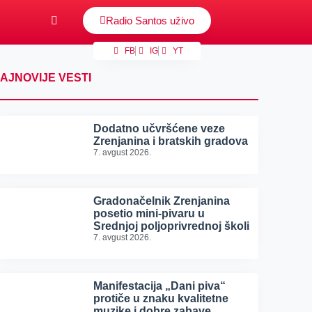
Radio Santos uživo
FB
IG
YT
AJNOVIJE VESTI
Dodatno učvršćene veze
Zrenjanina i bratskih gradova
7. avgust 2026.
Gradonačelnik Zrenjanina
posetio mini-pivaru u
Srednjoj poljoprivrednoj školi
7. avgust 2026.
Manifestacija „Dani piva“
protiče u znaku kvalitetne
muzike i dobre zabave