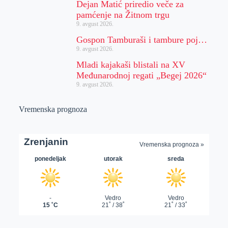
Dejan Matić priredio veče za
pamćenje na Žitnom trgu
9. avgust 2026.
Gospon Tamburaši i tambure poj…
9. avgust 2026.
Mladi kajakaši blistali na XV
Međunarodnoj regati „Begej 2026“
9. avgust 2026.
Vremenska prognoza