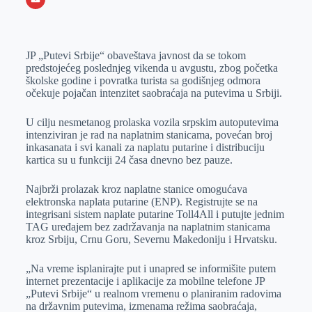
o
n
e
e
a
E
k
g
d
r
t
m
JP „Putevi Srbije“ obaveštava javnost da se tokom
e
I
s
a
predstojećeg poslednjeg vikenda u avgustu, zbog početka
r
n
A
i
školske godine i povratka turista sa godišnjeg odmora
očekuje pojačan intenzitet saobraćaja na putevima u Srbiji.
p
l
p
U cilju nesmetanog prolaska vozila srpskim autoputevima
intenziviran je rad na naplatnim stanicama, povećan broj
inkasanata i svi kanali za naplatu putarine i distribuciju
kartica su u funkciji 24 časa dnevno bez pauze.
Najbrži prolazak kroz naplatne stanice omogućava
elektronska naplata putarine (ENP). Registrujte se na
integrisani sistem naplate putarine Toll4All i putujte jednim
TAG uređajem bez zadržavanja na naplatnim stanicama
kroz Srbiju, Crnu Goru, Severnu Makedoniju i Hrvatsku.
„Na vreme isplanirajte put i unapred se informišite putem
internet prezentacije i aplikacije za mobilne telefone JP
„Putevi Srbije“ u realnom vremenu o planiranim radovima
na državnim putevima, izmenama režima saobraćaja,