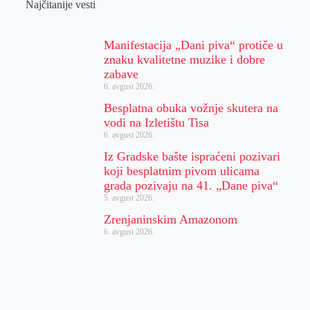
Najčitanije vesti
Manifestacija „Dani piva“ protiče u
znaku kvalitetne muzike i dobre
zabave
6. avgust 2026.
Besplatna obuka vožnje skutera na
vodi na Izletištu Tisa
6. avgust 2026.
Iz Gradske bašte ispraćeni pozivari
koji besplatnim pivom ulicama
grada pozivaju na 41. „Dane piva“
5. avgust 2026.
Zrenjaninskim Amazonom
6. avgust 2026.