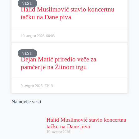
VESTI
Halid Muslimović stavio koncertnu
tačku na Dane piva
10. avgust 2026.
00:08
VESTI
Dejan Matić priredio veče za
pamćenje na Žitnom trgu
9. avgust 2026.
23:19
Najnovije vesti
Halid Muslimović stavio koncertnu
tačku na Dane piva
10. avgust 2026.