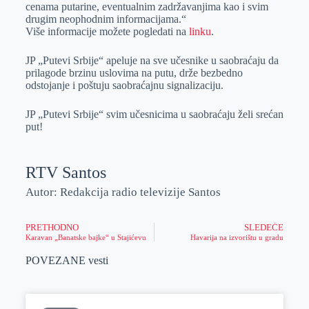
cenama putarine, eventualnim zadržavanjima kao i svim
drugim neophodnim informacijama.“
Više informacije možete pogledati na
linku
.
JP „Putevi Srbije“ apeluje na sve učesnike u saobraćaju da
prilagode brzinu uslovima na putu, drže bezbedno
odstojanje i poštuju saobraćajnu signalizaciju.
JP „Putevi Srbije“ svim učesnicima u saobraćaju želi srećan
put!
RTV Santos
Autor: Redakcija radio televizije Santos
PRETHODNO
SLEDEĆE
Karavan „Banatske bajke“ u Stajićevu
Havarija na izvorištu u gradu
POVEZANE vesti