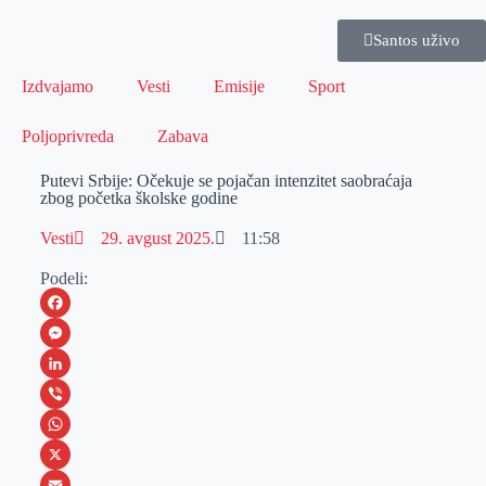
Santos uživo
Izdvajamo
Vesti
Emisije
Sport
Poljoprivreda
Zabava
Putevi Srbije: Očekuje se pojačan intenzitet saobraćaja
zbog početka školske godine
Vesti
29. avgust 2025.
11:58
Podeli:
F
a
M
c
e
L
e
s
i
V
b
s
n
i
W
o
e
k
b
h
X