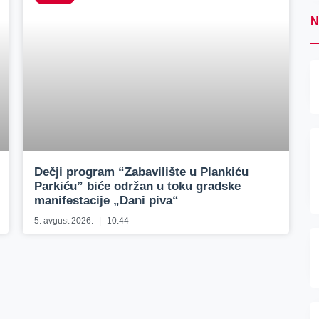
N
Dečji program “Zabavilište u Plankiću
Parkiću” biće održan u toku gradske
manifestacije „Dani piva“
5. avgust 2026.
10:44