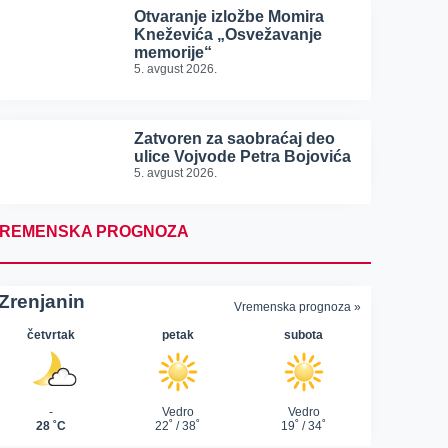
Otvaranje izložbe Momira
Kneževića „Osvežavanje
memorije“
5. avgust 2026.
Zatvoren za saobraćaj deo
ulice Vojvode Petra Bojovića
5. avgust 2026.
REMENSKA PROGNOZA