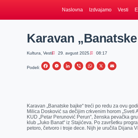
Naslovna
Izdvajamo
Vesti
E
Karavan „Banatske 
Kultura
,
Vesti
29. avgust 2025.
08:17
F
M
L
V
W
X
E
Podeli:
a
e
i
i
h
m
c
s
n
b
a
a
e
s
k
e
t
i
b
e
e
r
s
l
Karavan „Banatske bajke“ treći po redu za ovu godi
o
n
d
A
Milica Dosković sa dečijim crkvenim horom „Sveti A
KUD „Petar Perunović Perun“, ženska pevačka grup
o
g
I
p
klub „Juko Banat“ iz Stajićeva. Po završetku progr
k
e
n
p
petoro, četvoro i troje dece. Nijh je uručila Dijana 
r