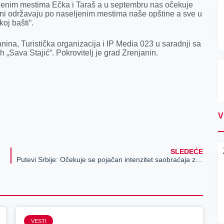
eljenim mestima Ečka i Taraš a u septembru nas očekuje
ni održavaju po naseljenim mestima naše opštine a sve u
koj bašti“.
nina, Turistička organizacija i IP Media 023 u saradnji sa
Sava Stajić“. Pokrovitelj je grad Zrenjanin.
V
SLEDEĆE
Putevi Srbije: Očekuje se pojačan intenzitet saobraćaja zbog početka školske godine
VESTI