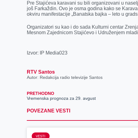
Pre Stajićeva karavani su bili organizovani u nas
još Farkaždin. Ovo je osma godina kako se Karava
okviru manifestacije „Banatska bajka – leto u grads
Organizatori su kao i do sada Kulturni centar Zrenja
Mesnom Zajednicom Stajićevo i Udruženjem mladih „
Izvor: IP Media023
RTV Santos
Autor: Redakcija radio televizije Santos
PRETHODNO
Vremenska prognoza za 29. avgust
POVEZANE VESTI
VESTI