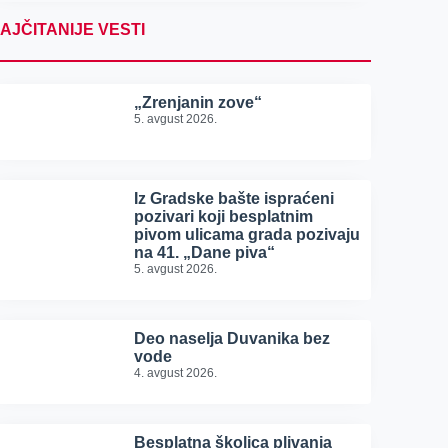
AJČITANIJE VESTI
„Zrenjanin zove“
5. avgust 2026.
Iz Gradske bašte ispraćeni
pozivari koji besplatnim
pivom ulicama grada pozivaju
na 41. „Dane piva“
5. avgust 2026.
Deo naselja Duvanika bez
vode
4. avgust 2026.
Besplatna školica plivanja