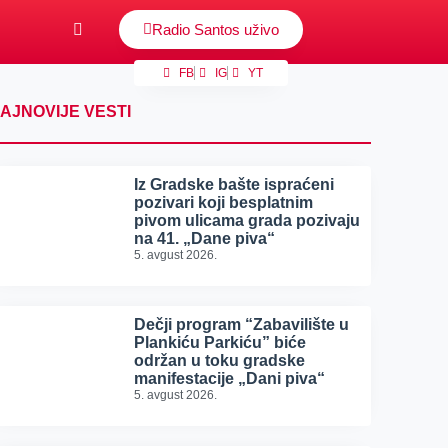
Radio Santos uživo
FB
IG
YT
AJNOVIJE VESTI
Iz Gradske bašte ispraćeni
pozivari koji besplatnim
pivom ulicama grada pozivaju
na 41. „Dane piva“
5. avgust 2026.
Dečji program “Zabavilište u
Plankiću Parkiću” biće
održan u toku gradske
manifestacije „Dani piva“
5. avgust 2026.