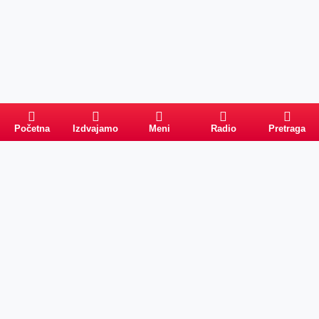
Početna
Izdvajamo
Meni
Radio
Pretraga
Pretraga
Kategorije
Ostalo
Naslovna