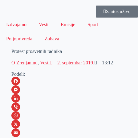
Santos uživo
Izdvajamo
Vesti
Emisije
Sport
Poljoprivreda
Zabava
Protest prosvetnih radnika
O Zrenjaninu
,
Vesti
2. septembar 2019.
13:12
Podeli:
F
a
M
c
e
L
e
s
i
V
b
s
n
i
W
o
e
k
b
h
X