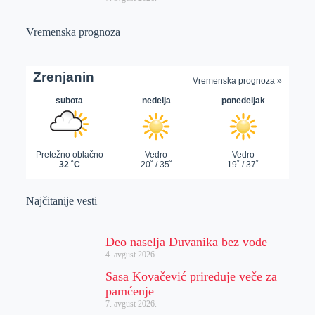
Vremenska prognoza
Najčitanije vesti
Deo naselja Duvanika bez vode
4. avgust 2026.
Sasa Kovačević priređuje veče za
pamćenje
7. avgust 2026.