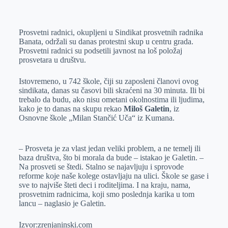
o
n
e
e
a
E
k
g
d
r
t
m
Prosvetni radnici, okupljeni u Sindikat prosvetnih radnika
e
I
s
a
Banata, održali su danas protestni skup u centru grada.
r
n
A
i
Prosvetni radnici su podsetili javnost na loš položaj
prosvetara u društvu.
p
l
p
Istovremeno, u 742 škole, čiji su zaposleni članovi ovog
sindikata, danas su časovi bili skraćeni na 30 minuta. Ili bi
trebalo da budu, ako nisu ometani okolnostima ili ljudima,
kako je to danas na skupu rekao
Miloš Galetin
, iz
Osnovne škole „Milan Stančić Uča“ iz Kumana.
– Prosveta je za vlast jedan veliki problem, a ne temelj ili
baza društva, što bi morala da bude – istakao je Galetin. –
Na prosveti se štedi. Stalno se najavljuju i sprovode
reforme koje naše kolege ostavljaju na ulici. Škole se gase i
sve to najviše šteti deci i roditeljima. I na kraju, nama,
prosvetnim radnicima, koji smo poslednja karika u tom
lancu – naglasio je Galetin.
Izvor:zrenjaninski.com