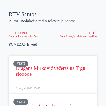
RTV Santos
Autor: Redakcija radio televizije Santos
PRETHODNO
SLEDEĆE
Buran vikend u saobraćaju
Đota Freestyle oduševio tinejdžere
POVEZANE vesti
VESTI
Dragana Mirković večeras na Trgu
slobode
8. avgust 2026.
15:45
VESTI