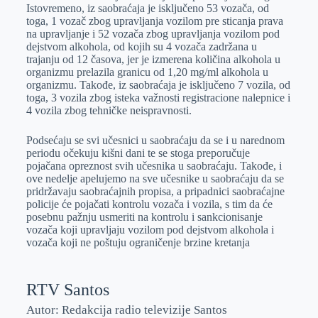
Istovremeno, iz saobraćaja je isključeno 53 vozača, od
toga, 1 vozač zbog upravljanja vozilom pre sticanja prava
na upravljanje i 52 vozača zbog upravljanja vozilom pod
dejstvom alkohola, od kojih su 4 vozača zadržana u
trajanju od 12 časova, jer je izmerena količina alkohola u
organizmu prelazila granicu od 1,20 mg/ml alkohola u
organizmu. Takođe, iz saobraćaja je isključeno 7 vozila, od
toga, 3 vozila zbog isteka važnosti registracione nalepnice i
4 vozila zbog tehničke neispravnosti.
Podsećaju se svi učesnici u saobraćaju da se i u narednom
periodu očekuju kišni dani te se stoga preporučuje
pojačana opreznost svih učesnika u saobraćaju. Takođe, i
ove nedelje apelujemo na sve učesnike u saobraćaju da se
pridržavaju saobraćajnih propisa, a pripadnici saobraćajne
policije će pojačati kontrolu vozača i vozila, s tim da će
posebnu pažnju usmeriti na kontrolu i sankcionisanje
vozača koji upravljaju vozilom pod dejstvom alkohola i
vozača koji ne poštuju ograničenje brzine kretanja
RTV Santos
Autor: Redakcija radio televizije Santos