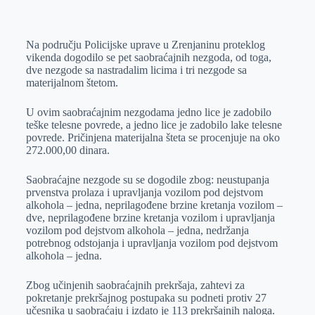
o
n
e
e
a
E
k
g
d
r
t
m
Na području Policijske uprave u Zrenjaninu proteklog
e
I
s
a
vikenda dogodilo se pet saobraćajnih nezgoda, od toga,
r
n
A
i
dve nezgode sa nastradalim licima i tri nezgode sa
materijalnom štetom.
p
l
p
U ovim saobraćajnim nezgodama jedno lice je zadobilo
teške telesne povrede, a jedno lice je zadobilo lake telesne
povrede. Pričinjena materijalna šteta se procenjuje na oko
272.000,00 dinara.
Saobraćajne nezgode su se dogodile zbog: neustupanja
prvenstva prolaza i upravljanja vozilom pod dejstvom
alkohola – jedna, neprilagođene brzine kretanja vozilom –
dve, neprilagođene brzine kretanja vozilom i upravljanja
vozilom pod dejstvom alkohola – jedna, nedržanja
potrebnog odstojanja i upravljanja vozilom pod dejstvom
alkohola – jedna.
Zbog učinjenih saobraćajnih prekršaja, zahtevi za
pokretanje prekršajnog postupaka su podneti protiv 27
učesnika u saobraćaju i izdato je 113 prekršajnih naloga.