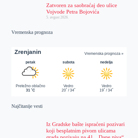
Zatvoren za saobraćaj deo ulice
Vojvode Petra Bojovića
5. avgust 2026.
Vremenska prognoza
Najčitanije vesti
Iz Gradske bašte ispraćeni pozivari
koji besplatnim pivom ulicama
grada pozivaju na 41. „Dane piva“