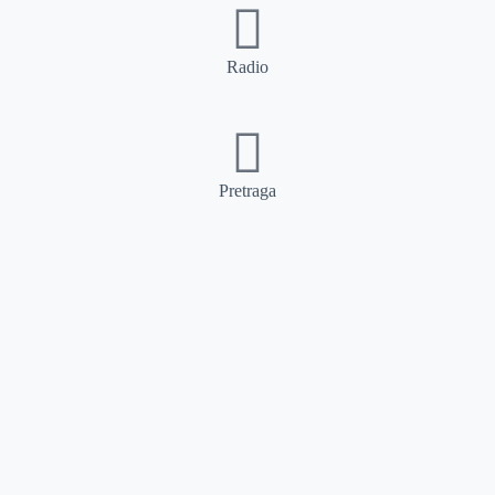
Radio
Pretraga
Pretraga
Kategorije
Ostalo
Naslovna