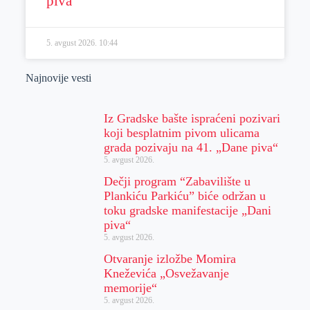
piva“
5. avgust 2026.
10:44
Najnovije vesti
Iz Gradske bašte ispraćeni pozivari
koji besplatnim pivom ulicama
grada pozivaju na 41. „Dane piva“
5. avgust 2026.
Dečji program “Zabavilište u
Plankiću Parkiću” biće održan u
toku gradske manifestacije „Dani
piva“
5. avgust 2026.
Otvaranje izložbe Momira
Kneževića „Osvežavanje
memorije“
5. avgust 2026.