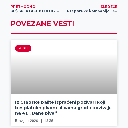
PRETHODNO
SLEDEĆE
KEŠ SPEKTAKL KOJI OBEĆAVA: Nagradni fond od 5.000 EVRA je spreman – PREUZMI SVOJ DEO!
Preporuke kompanije „KWS“ za predstojeću setvu
POVEZANE VESTI
VESTI
Iz Gradske bašte ispraćeni pozivari koji
besplatnim pivom ulicama grada pozivaju
na 41. „Dane piva“
5. avgust 2026.
13:36