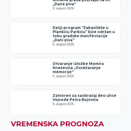
„Dane piva“
5. avgust 2026.
Dečji program “Zabavilište u
Plankiću Parkiću” biće održan u
toku gradske manifestacije
„Dani piva“
5. avgust 2026.
Otvaranje izložbe Momira
Kneževića „Osvežavanje
memorije“
5. avgust 2026.
Zatvoren za saobraćaj deo ulice
Vojvode Petra Bojovića
5. avgust 2026.
VREMENSKA PROGNOZA