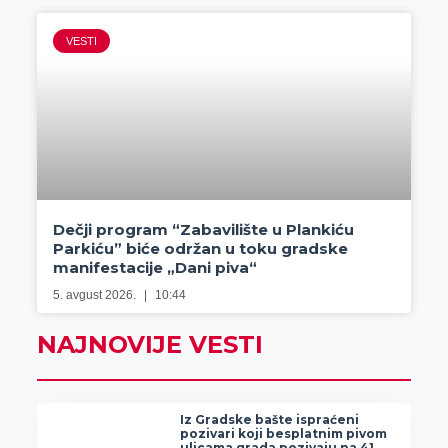
VESTI
Dečji program “Zabavilište u Plankiću
Parkiću” biće održan u toku gradske
manifestacije „Dani piva“
5. avgust 2026.
10:44
NAJNOVIJE VESTI
Iz Gradske bašte ispraćeni
pozivari koji besplatnim pivom
ulicama grada pozivaju na 41.