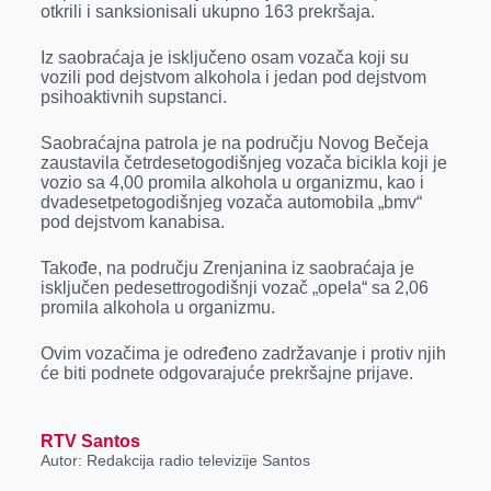
otkrili i sanksionisali ukupno 163 prekršaja.
r
Iz saobraćaja je isključeno osam vozača koji su
vozili pod dejstvom alkohola i jedan pod dejstvom
psihoaktivnih supstanci.
Saobraćajna patrola je na području Novog Bečeja
zaustavila četrdesetogodišnjeg vozača bicikla koji je
vozio sa 4,00 promila alkohola u organizmu, kao i
dvadesetpetogodišnjeg vozača automobila „bmv“
pod dejstvom kanabisa.
Takođe, na području Zrenjanina iz saobraćaja je
isključen pedesettrogodišnji vozač „opela“ sa 2,06
promila alkohola u organizmu.
Ovim vozačima je određeno zadržavanje i protiv njih
će biti podnete odgovarajuće prekršajne prijave.
RTV Santos
Autor: Redakcija radio televizije Santos