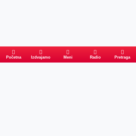
Početna
Izdvajamo
Meni
Radio
Pretraga
Pretraga
Kategorije
Ostalo
Naslovna