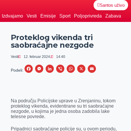
Santos uživo
Izdvajamo
Vesti
Emisije
Sport
Poljoprivreda
Zabava
Proteklog vikenda tri
saobraćajne nezgode
Vesti
12. februar 2024.
14:40
F
M
L
V
W
X
E
Podeli:
a
e
i
i
h
m
c
s
n
b
a
a
e
s
k
e
t
i
Na području Policijske uprave u Zrenjaninu, tokom
b
e
e
r
s
l
proteklog vikenda, evidentirane su tri saobraćajne
o
n
d
A
nezgode, u kojima je jedna osoba zadobila lake
telesne povrede.
o
g
I
p
k
e
n
p
Pripadnici saobraćajne policije su, u ovom periodu,