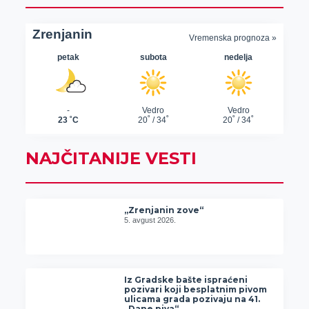
NAJČITANIJE VESTI
„Zrenjanin zove“
5. avgust 2026.
Iz Gradske bašte ispraćeni
pozivari koji besplatnim pivom
ulicama grada pozivaju na 41.
„Dane piva“