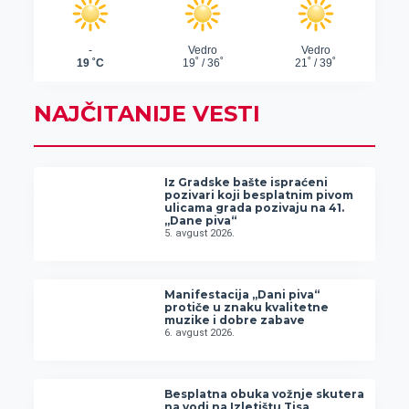
NAJČITANIJE VESTI
Iz Gradske bašte ispraćeni
pozivari koji besplatnim pivom
ulicama grada pozivaju na 41.
„Dane piva“
5. avgust 2026.
Manifestacija „Dani piva“
protiče u znaku kvalitetne
muzike i dobre zabave
6. avgust 2026.
Besplatna obuka vožnje skutera
na vodi na Izletištu Tisa