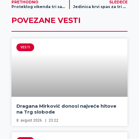
PRETHODNO
SLEDEĆE
Proteklog vikenda tri saobraćajne nezgode
Jedinica krvi spas za tri života
POVEZANE VESTI
VESTI
Dragana Mirković donosi najveće hitove
na Trg slobode
8. avgust 2026.
23:22