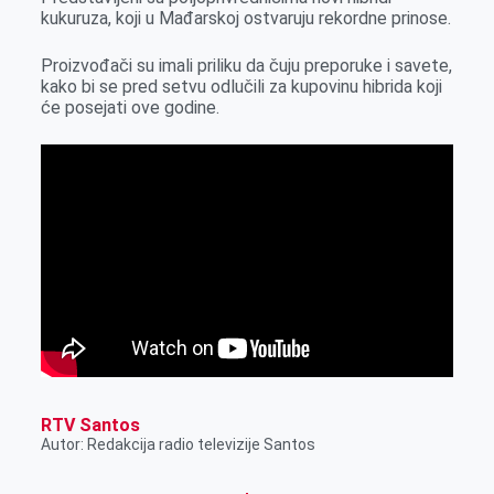
r
kukuruza, koji u Mađarskoj ostvaruju rekordne prinose.
Proizvođači su imali priliku da čuju preporuke i savete,
kako bi se pred setvu odlučili za kupovinu hibrida koji
će posejati ove godine.
RTV Santos
Autor: Redakcija radio televizije Santos