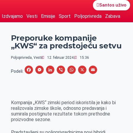
Santos uživo
Izdvajamo
Vesti
Emisije
Sport
Poljoprivreda
Zabava
Preporuke kompanije
„KWS“ za predstojeću setvu
Poljoprivreda
,
Vesti
12. februar 2024.
15:36
F
M
L
V
W
X
E
Podeli:
a
e
i
i
h
m
c
s
n
b
a
a
e
s
k
e
t
i
Kompanija „KWS“ zimski period iskoristila je kako bi
b
e
e
r
s
l
realizovala zimske škole, odnosno predavanja i
o
n
d
A
sumirala postignute rezultate tokom prethodne
proizvodne sezone.
o
g
I
p
k
e
n
p
Predstavljeni su poljoprivrednicima novi hibridi