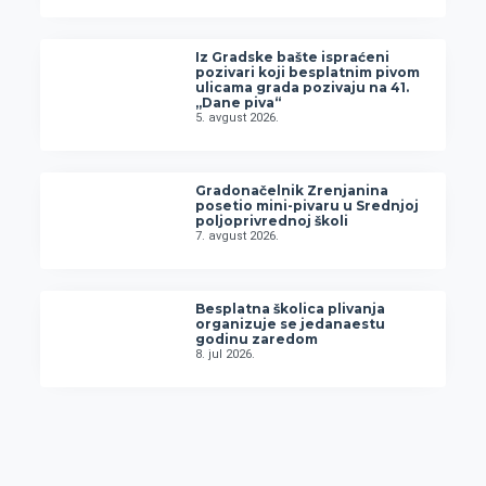
Iz Gradske bašte ispraćeni
pozivari koji besplatnim pivom
ulicama grada pozivaju na 41.
„Dane piva“
5. avgust 2026.
Gradonačelnik Zrenjanina
posetio mini-pivaru u Srednjoj
poljoprivrednoj školi
7. avgust 2026.
Besplatna školica plivanja
organizuje se jedanaestu
godinu zaredom
8. jul 2026.