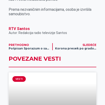
r
Prema nezvaničnim informacijama, osoba je izvršila
samoubistvo.
RTV Santos
Autor: Redakcija radio televizije Santos
PRETHODNO
SLEDEĆE
Potpisan Sporazum o saradnji između Grada Zrenjanina i Crvenog krsta Zrenjanin
Korona presek po gradovima Srbije
POVEZANE VESTI
VESTI