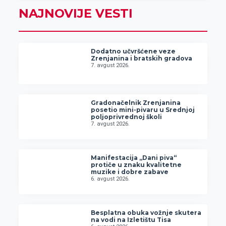
NAJNOVIJE VESTI
Dodatno učvršćene veze
Zrenjanina i bratskih gradova
7. avgust 2026.
Gradonačelnik Zrenjanina
posetio mini-pivaru u Srednjoj
poljoprivrednoj školi
7. avgust 2026.
Manifestacija „Dani piva“
protiče u znaku kvalitetne
muzike i dobre zabave
6. avgust 2026.
Besplatna obuka vožnje skutera
na vodi na Izletištu Tisa