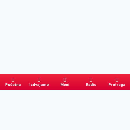
Početna
Izdvajamo
Meni
Radio
Pretraga
Pretraga
Kategorije