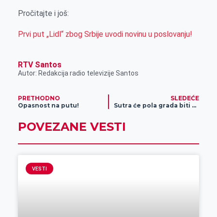
Pročitajte i još:
Prvi put „Lidl“ zbog Srbije uvodi novinu u poslovanju!
RTV Santos
Autor: Redakcija radio televizije Santos
PRETHODNO
SLEDEĆE
Opasnost na putu!
Sutra će pola grada biti blokirano zbog 3. Zrenjaninskog polumaratona
POVEZANE VESTI
VESTI