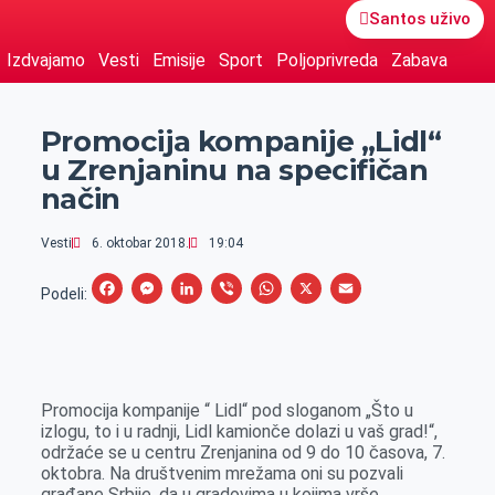
Santos uživo
Izdvajamo
Vesti
Emisije
Sport
Poljoprivreda
Zabava
Promocija kompanije „Lidl“
u Zrenjaninu na specifičan
način
Vesti
6. oktobar 2018.
19:04
F
M
L
V
W
X
E
Podeli:
a
e
i
i
h
m
c
s
n
b
a
a
e
s
k
e
t
i
Promocija kompanije “ Lidl“ pod sloganom „Što u
b
e
e
r
s
l
izlogu, to i u radnji, Lidl kamionče dolazi u vaš grad!“,
o
n
d
A
održaće se u centru Zrenjanina od 9 do 10 časova, 7.
oktobra. Na društvenim mrežama oni su pozvali
o
g
I
p
građane Srbije, da u gradovima u kojima vrše