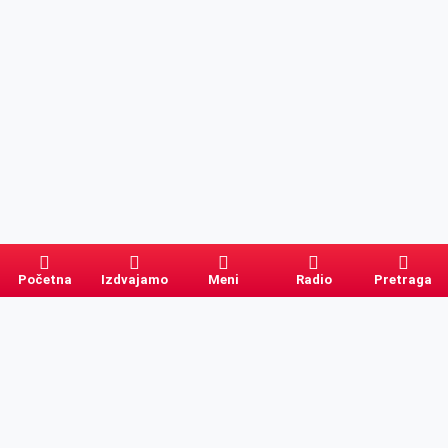
Početna
Izdvajamo
Meni
Radio
Pretraga
Pretraga
Kategorije