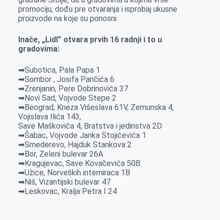
k
e
n
p
promociju, dođu pre otvaranja i isprobaj ukusne
proizvode na koje su ponosni.
r
Inače, „Lidl” otvara prvih 16 radnji i to u
gradovima:
➡
Subotica, Pala Papa 1
➡
Sombor , Josifa Pančića 6
➡
Zrenjanin, Pere Dobrinovića 37
➡
Novi Sad, Vojvode Stepe 2
➡
Beograd, Kneza Višeslava 61V, Zemunska 4,
Vojislava Ilića 143,
Save Maškoviča 4, Bratstva i jedinstva 2D
➡
Šabac, Vojvode Janka Stojićevića 1
➡
Smederevo, Hajduk Stankova 2
➡
Bor, Zeleni bulevar 26A
➡
Kragujevac, Save Kovačevića 50B
➡
Užice, Norveških interniraca 1B
➡
Niš, Vizantijski bulevar 47
➡
Leskovac, Kralja Petra I 24