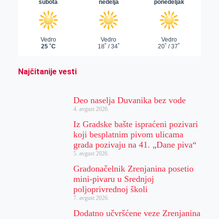
Najčitanije vesti
Deo naselja Duvanika bez vode
4. avgust 2026.
Iz Gradske bašte ispraćeni pozivari
koji besplatnim pivom ulicama
grada pozivaju na 41. „Dane piva“
5. avgust 2026.
Gradonačelnik Zrenjanina posetio
mini-pivaru u Srednjoj
poljoprivrednoj školi
7. avgust 2026.
Dodatno učvršćene veze Zrenjanina