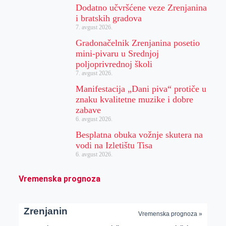
Dodatno učvršćene veze Zrenjanina
i bratskih gradova
7. avgust 2026.
Gradonačelnik Zrenjanina posetio
mini-pivaru u Srednjoj
poljoprivrednoj školi
7. avgust 2026.
Manifestacija „Dani piva“ protiče u
znaku kvalitetne muzike i dobre
zabave
6. avgust 2026.
Besplatna obuka vožnje skutera na
vodi na Izletištu Tisa
6. avgust 2026.
Vremenska prognoza