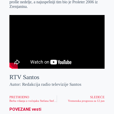
prošle nedelje, a najuspešniji tim bio je Proleter 2006 iz
r
n
A
i
Zrenjanina.
p
l
p
RTV Santos
Autor: Redakcija radio televizije Santos
PRETHODNO
SLEDEĆE
Berba višanja u voćnjaku Stefana Stefanova
Vremenska prognoza za 12.jun
POVEZANE vesti