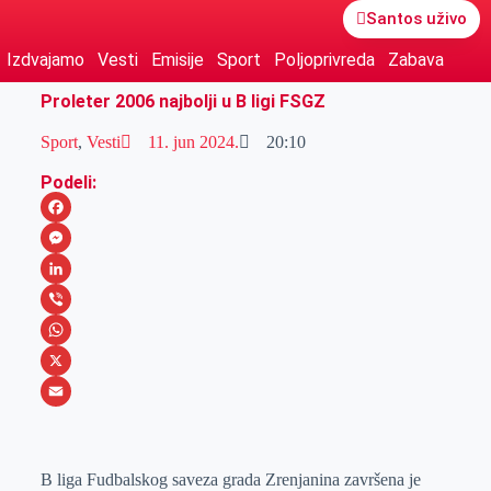
Santos uživo
Izdvajamo
Vesti
Emisije
Sport
Poljoprivreda
Zabava
Proleter 2006 najbolji u B ligi FSGZ
Sport
,
Vesti
11. jun 2024.
20:10
Podeli:
F
a
M
c
e
L
e
s
i
V
b
s
n
i
W
o
e
k
b
h
X
o
n
e
e
a
E
k
g
d
r
t
m
B liga Fudbalskog saveza grada Zrenjanina završena je
e
I
s
a