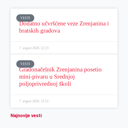
VESTI
Dodatno učvršćene veze Zrenjanina i
bratskih gradova
7. avgust 2026.
22:23
VESTI
Gradonačelnik Zrenjanina posetio
mini-pivaru u Srednjoj
poljoprivrednoj školi
7. avgust 2026.
15:12
Najnovije vesti