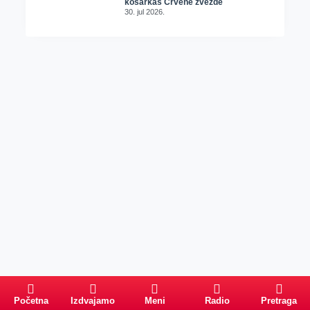
košarkaš Crvene zvezde
30. jul 2026.
Početna
Izdvajamo
Meni
Radio
Pretraga