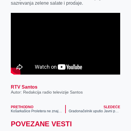
sazrevanja zelene salate i prodaje.
r
RTV Santos
Autor: Redakcija radio televizije Santos
PRETHODNO
SLEDEĆE
Košarkašice Proletera ne znaju za poraz
Gradonačelnik uputio Javni poziv za ostvarivanje prava na finansijsku podršku za lečenje maloletne dece sa prebivalištem na teritoriji našeg grada
POVEZANE VESTI