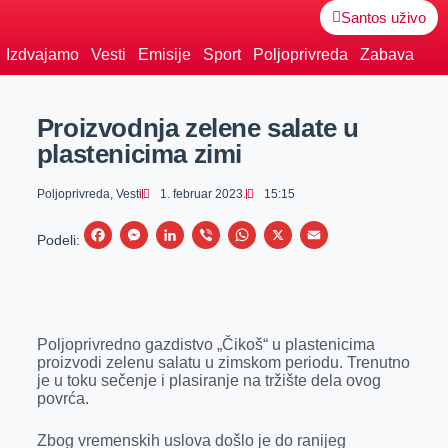
Santos uživo
Izdvajamo
Vesti
Emisije
Sport
Poljoprivreda
Zabava
Proizvodnja zelene salate u
plastenicima zimi
Poljoprivreda
,
Vesti
1. februar 2023.
15:15
F
M
L
V
W
X
E
Podeli:
a
e
i
i
h
m
c
s
n
b
a
a
e
s
k
e
t
i
Poljoprivredno gazdistvo „Čikoš“ u plastenicima
b
e
e
r
s
l
proizvodi zelenu salatu u zimskom periodu. Trenutno
o
n
d
A
je u toku sečenje i plasiranje na tržište dela ovog
povrća.
o
g
I
p
k
e
n
p
Zbog vremenskih uslova došlo je do ranijeg