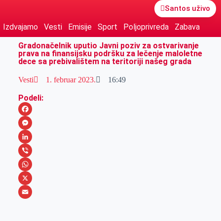
Santos uživo
Izdvajamo
Vesti
Emisije
Sport
Poljoprivreda
Zabava
Gradonačelnik uputio Javni poziv za ostvarivanje
prava na finansijsku podršku za lečenje maloletne
dece sa prebivalištem na teritoriji našeg grada
Vesti
1. februar 2023.
16:49
Podeli:
F
a
M
c
e
L
e
s
i
V
b
s
n
i
W
o
e
k
b
h
X
o
n
e
e
a
E
k
g
d
r
t
m