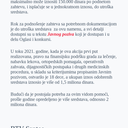
maksimalno može iznositi 150.000 dinara po podnetom
zahtevu, i isplaćuje se u jednokratnom iznosu, do utroška
sredstava.
Rok za podnošenje zahteva sa potrebnom dokumentacijom
je do utroška sredstava za ovu namenu, a svi detalji
dostupni su u tekstu
Javnog poziva
koji je dostupan i u
delu Oglasi i konkursi.
U toku 2021. godine, kada je ova akcija prvi put
realizovana, pravo na finansijsku podršku grada za lečenje,
nabavku lekova, ortopedskih pomagala, operativnih
zahvata, dijagnostičkih postupaka i drugih medicinskih
procedura, u skladu sa kriterijumima propisanim Javnim
pozivom, ostvarilo je 18 dece, a ukupan iznos odobrenih
sredstava iznosio je više od 1,5 miliona dinara.
Budući da je postojala potreba za ovim vidom pomoći,
prošle godine opredeljeno je više sredstava, odnosno 2
miliona dinara.