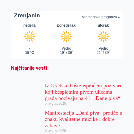
Najčitanije vesti
Iz Gradske bašte ispraćeni pozivari
koji besplatnim pivom ulicama
grada pozivaju na 41. „Dane piva“
5. avgust 2026.
Manifestacija „Dani piva“ protiče u
znaku kvalitetne muzike i dobre
zabave
6. avgust 2026.