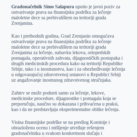
Gradonačelnik Simo Salapura
uputio je javni poziv za
e
I
s
a
ostvarivanje prava na finansijsku podršku za lečenje
r
n
A
i
maloletne dece sa prebivalištem na teritoriji grada
Zrenjanina.
p
l
p
Kao i prethodnih godina, Grad Zrenjanin omogućava
ostvarivanje prava na finansijsku podršku za lečenje
maloletne dece sa prebivalištem na teritoriji grada
Zrenjanina za lečenje, nabavku lekova, ortopedskih
pomagala, operativnih zahvata, dijagnostičkih postupaka i
drugih medicinskih procedura kako na teritoriji Republike
Srbije, tako i u inostranstvu, kao i za obezbeđivanje lečenja
u odgovarajućoj zdravstvenoj ustanovi u Republici Srbiji
uz angažovanje inostranog zdravstvenog stručnjaka.
Zahtev se može podneti samo za lečenje, lekove,
medicinske procedure, dijagnostike i pomagala koja se
preporučuju, naučno su dokazana i prihvaćena u praksi,
kao i da ne predstavljaju eksperimentalne oblike lečenja.
Visina finansijske podrške se na predlog Komisije i
obrazloženu ocenu i mišljenje utvrđuje rešenjem
gradonačelnika u svakom konkretnom slučaju i