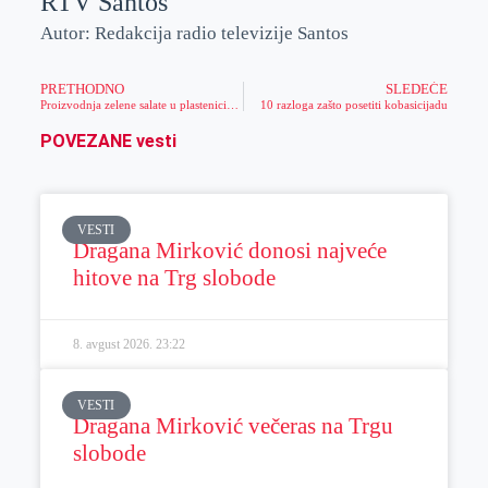
RTV Santos
Autor: Redakcija radio televizije Santos
PRETHODNO
SLEDEĆE
Proizvodnja zelene salate u plastenicima zimi
10 razloga zašto posetiti kobasicijadu
POVEZANE vesti
VESTI
Dragana Mirković donosi najveće
hitove na Trg slobode
8. avgust 2026.
23:22
VESTI
Dragana Mirković večeras na Trgu
slobode