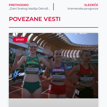
PRETHODNO
SLEDEĆE
„Dani Svetog Vasilija Ostroškog“ u Vojvoda Stepi
Vremenska prognoza
POVEZANE VESTI
SPORT