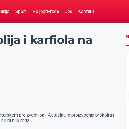
isije
Sport
Poljoprivreda
Još
Kontakt
ija i karfiola na
N
rtarskom proizvodnjom. Aktuelna je proizvodnja brokolija i
 ne bi bilo roda.