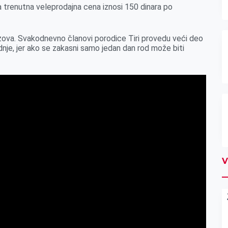
 trenutna veleprodajna cena iznosi 150 dinara po
izazova. Svakodnevno članovi porodice Tiri provedu veći deo
odnje, jer ako se zakasni samo jedan dan rod može biti
V