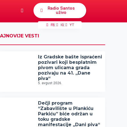
Radio Santos
uživo
FB
IG
YT
AJNOVIJE VESTI
Iz Gradske bašte ispraćeni
pozivari koji besplatnim
pivom ulicama grada
pozivaju na 41. „Dane
piva“
5. avgust 2026.
Dečji program
“Zabavilište u Plankiću
Parkiću” biće održan u
toku gradske
manifestacije „Dani piva“