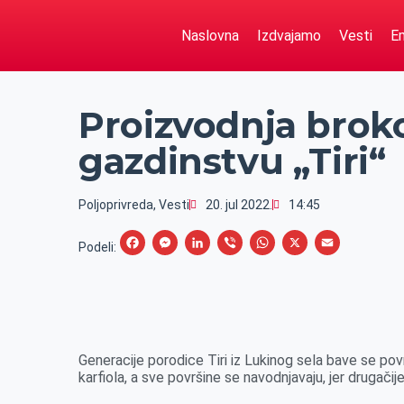
Naslovna
Izdvajamo
Vesti
Em
Proizvodnja brokol
gazdinstvu „Tiri“
Poljoprivreda
,
Vesti
20. jul 2022.
14:45
F
M
L
V
W
X
E
Podeli:
a
e
i
i
h
m
c
s
n
b
a
a
e
s
k
e
t
i
b
e
e
r
s
l
Generacije porodice Tiri iz Lukinog sela bave se pov
o
n
d
A
karfiola, a sve površine se navodnjavaju, jer drugačije
o
g
I
p