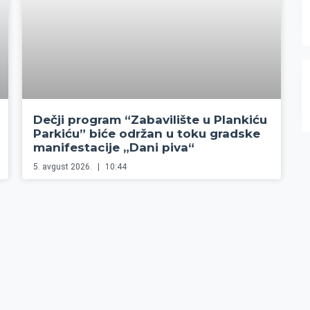
Dečji program “Zabavilište u Plankiću
Parkiću” biće održan u toku gradske
manifestacije „Dani piva“
5. avgust 2026.
10:44