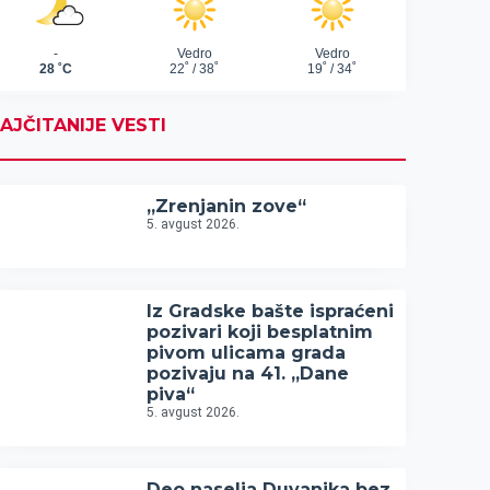
AJČITANIJE VESTI
„Zrenjanin zove“
5. avgust 2026.
Iz Gradske bašte ispraćeni
pozivari koji besplatnim
pivom ulicama grada
pozivaju na 41. „Dane
piva“
5. avgust 2026.
Deo naselja Duvanika bez