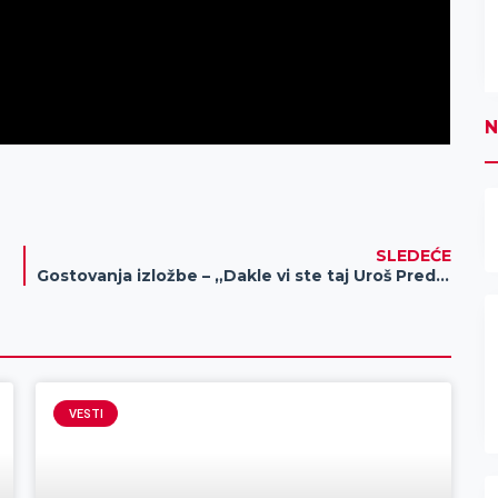
N
SLEDEĆE
Gostovanja izložbe – „Dakle vi ste taj Uroš Predić“
VESTI