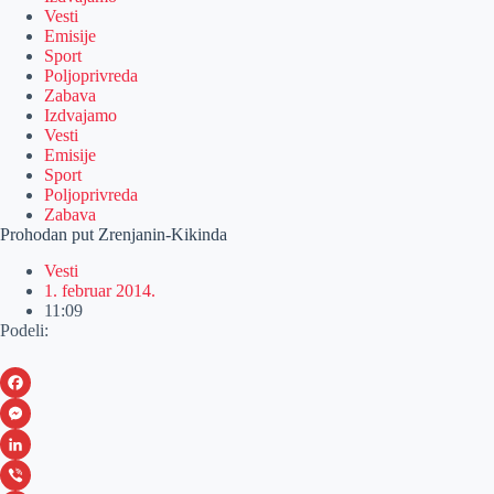
Vesti
Emisije
Sport
Poljoprivreda
Zabava
Izdvajamo
Vesti
Emisije
Sport
Poljoprivreda
Zabava
Prohodan put Zrenjanin-Kikinda
Vesti
1. februar 2014.
11:09
Podeli:
F
a
M
c
e
L