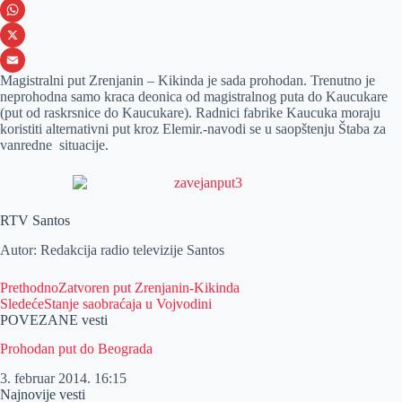
e
s
i
V
b
s
n
i
W
o
e
k
b
h
X
Magistralni put Zrenjanin – Kikinda je sada prohodan. Trenutno je
o
n
e
e
a
E
neprohodna samo kraca deonica od magistralnog puta do Kaucukare
k
g
d
r
t
m
(put od raskrsnice do Kaucukare). Radnici fabrike Kaucuka moraju
koristiti alternativni put kroz Elemir.-navodi se u saopštenju Štaba za
e
I
s
a
vanredne situacije.
r
n
A
i
p
l
p
RTV Santos
Autor: Redakcija radio televizije Santos
Prethodno
Zatvoren put Zrenjanin-Kikinda
Sledeće
Stanje saobraćaja u Vojvodini
POVEZANE vesti
Prohodan put do Beograda
3. februar 2014.
16:15
Najnovije vesti