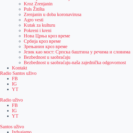
Kroz Zrenjanin
Puls Žitišta
Zrenjanin u doba koronavirusa
Agro vesti
Kutak za kulturu
Pokreni i kreni
Нова Црња кроз време
Србија кроз време
Зрењанин кроз време
Језик као мост: Српска баштина у речима и словима
Bezbednost u saobraćaju
Bezbednost u saobraćaju-naša zajednička odgovornost
Kontakt
Radio Santos uživo
FB
IG
YT
Radio uživo
FB
IG
YT
Santos uživo
Izdvajamo