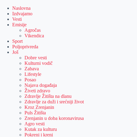
Skip
to
Naslovna
content
Izdvajamo
Vesti
Emisije
Agročas
Vikendica
Sport
Poljoprivreda
Još
Dobre vesti
Kulturni vodič
Zabava
Lifestyle
Posao
Najava događaja
Živeti zdravo
Zdravlje Žitišta na dlanu
Zdravlje za duži i srećniji život
Kroz Zrenjanin
Puls Žitišta
Zrenjanin u doba koronavirusa
Agro vesti
Kutak za kulturu
Pokreni i kreni