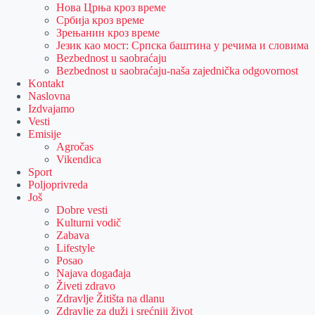
Нова Црња кроз време
Србија кроз време
Зрењанин кроз време
Језик као мост: Српска баштина у речима и словима
Bezbednost u saobraćaju
Bezbednost u saobraćaju-naša zajednička odgovornost
Kontakt
Naslovna
Izdvajamo
Vesti
Emisije
Agročas
Vikendica
Sport
Poljoprivreda
Još
Dobre vesti
Kulturni vodič
Zabava
Lifestyle
Posao
Najava događaja
Živeti zdravo
Zdravlje Žitišta na dlanu
Zdravlje za duži i srećniji život