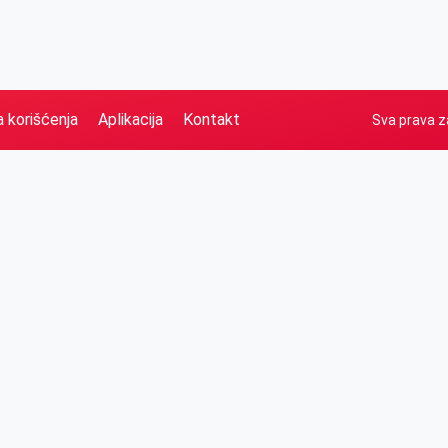
a korišćenja
Aplikacija
Kontakt
Sva prava z
Naslovna
Izdvajamo
FB
IG
YT
O nama
Vesti