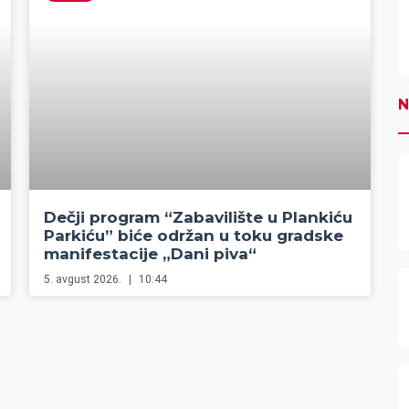
N
Dečji program “Zabavilište u Plankiću
Parkiću” biće održan u toku gradske
manifestacije „Dani piva“
5. avgust 2026.
10:44