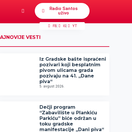
Radio Santos
uživo
FB
IG
YT
AJNOVIJE VESTI
Iz Gradske bašte ispraćeni
pozivari koji besplatnim
pivom ulicama grada
pozivaju na 41. „Dane
piva“
5. avgust 2026.
Dečji program
“Zabavilište u Plankiću
Parkiću” biće održan u
toku gradske
manifestacije „Dani piva“