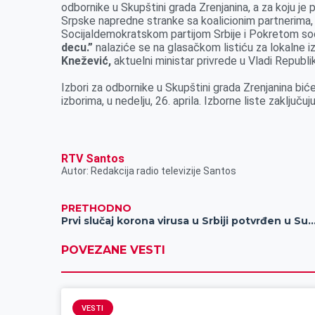
o
n
d
A
odbornike u Skupštini grada Zrenjanina, a za koju j
Srpske napredne stranke sa koalicionim partnerima, P
o
g
I
p
Socijaldemokratskom partijom Srbije i Pokretom soci
k
e
n
p
decu.”
nalaziće se na glasačkom listiću za lokalne i
r
Knežević,
aktuelni ministar privrede u Vladi Republ
Izbori za odbornike u Skupštini grada Zrenjanina bi
izborima, u nedelju, 26. aprila. Izborne liste zaključu
RTV Santos
Autor: Redakcija radio televizije Santos
PRETHODNO
Prvi slučaj korona virusa u Srbiji potvrđen u Subotici, pacije
POVEZANE VESTI
VESTI