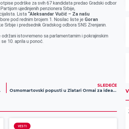
e potpise podrške za svih 67 kandidata predao Gradski odbor
artijom ujedinjenih penzionera Srbije,
jalista. Lista
“Aleksandar Vučić – Za našu
zbore pod rednim brojem 1. Nosilac liste je
Goran
ike Srbije i predsednik Gradskog odbora SNS Zrenjanin.
će održani istovremeno sa parlamentarnim i pokrajinskim
ju se 10. aprila u ponoć.
SLEDEĆE
nt u izolaciji
Osmomartovski popusti u Zlatari Ormai za idealan pokolon
V
VESTI