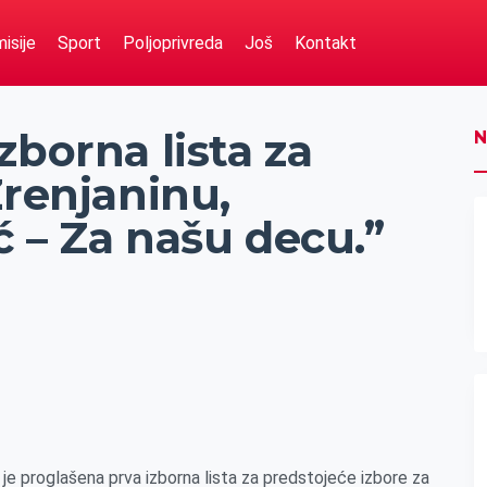
isije
Sport
Poljoprivreda
Još
Kontakt
zborna lista za
N
Zrenjaninu,
 – Za našu decu.”
a je proglašena prva izborna lista za predstojeće izbore za