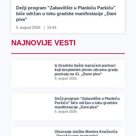
Dečji program “Zabavilište u Plankiću Parkiću”
biće održan u toku gradske manifestacije „Dani
piva“
5. avgust 2026.
10:44
NAJNOVIJE VESTI
Iz Gradske bašte ispraćeni pozivari
koji besplatnim pivom ulicama grada
pozivaju na 41. „Dane piva“
5. avgust 2026.
Dečji program “Zabavilište u Plankiću
Parkiću” biće održan u toku gradske
manifestacije „Dani piva“
5. avgust 2026.
Otvaranje izložbe Momira Kneževića