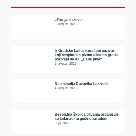
„Zrenjanin zove“
5. avgust 2026.
Iz Gradske bašte ispraćeni pozivari
koji besplatnim pivom ulicama grada
pozivaju na 41. „Dane piva“
5. avgust 2026.
Deo naselja Duvanika bez vode
4. avgust 2026.
Besplatna školica plivanja organizuje
se jedanaestu godinu zaredom
8. jul 2026.