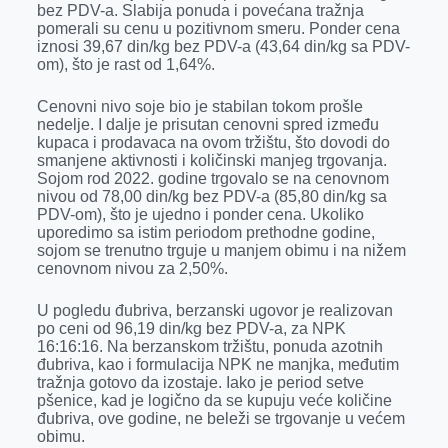
bez PDV-a. Slabija ponuda i povećana tražnja
pomerali su cenu u pozitivnom smeru. Ponder cena
iznosi 39,67 din/kg bez PDV-a (43,64 din/kg sa PDV-
om), što je rast od 1,64%.
Cenovni nivo soje bio je stabilan tokom prošle
nedelje. I dalje je prisutan cenovni spred između
kupaca i prodavaca na ovom tržištu, što dovodi do
smanjene aktivnosti i količinski manjeg trgovanja.
Sojom rod 2022. godine trgovalo se na cenovnom
nivou od 78,00 din/kg bez PDV-a (85,80 din/kg sa
PDV-om), što je ujedno i ponder cena. Ukoliko
uporedimo sa istim periodom prethodne godine,
sojom se trenutno trguje u manjem obimu i na nižem
cenovnom nivou za 2,50%.
U pogledu đubriva, berzanski ugovor je realizovan
po ceni od 96,19 din/kg bez PDV-a, za NPK
16:16:16. Na berzanskom tržištu, ponuda azotnih
đubriva, kao i formulacija NPK ne manjka, međutim
tražnja gotovo da izostaje. Iako je period setve
pšenice, kad je logično da se kupuju veće količine
đubriva, ove godine, ne beleži se trgovanje u većem
obimu.