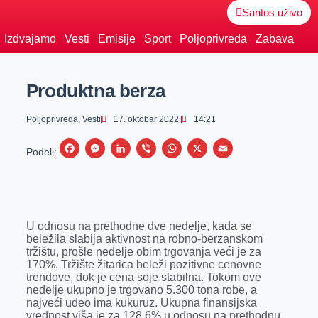
Santos uživo
Izdvajamo
Vesti
Emisije
Sport
Poljoprivreda
Zabava
Produktna berza
Poljoprivreda
,
Vesti
17. oktobar 2022.
14:21
F
M
L
V
W
X
E
Podeli:
a
e
i
i
h
m
c
s
n
b
a
a
e
s
k
e
t
i
U odnosu na prethodne dve nedelje, kada se
b
e
e
r
s
l
beležila slabija aktivnost na robno-berzanskom
o
n
d
A
tržištu, prošle nedelje obim trgovanja veći je za
170%. Tržište žitarica beleži pozitivne cenovne
o
g
I
p
trendove, dok je cena soje stabilna. Tokom ove
k
e
n
p
nedelje ukupno je trgovano 5.300 tona robe, a
najveći udeo ima kukuruz. Ukupna finansijska
r
vrednost viša je za 128,6% u odnosu na prethodnu