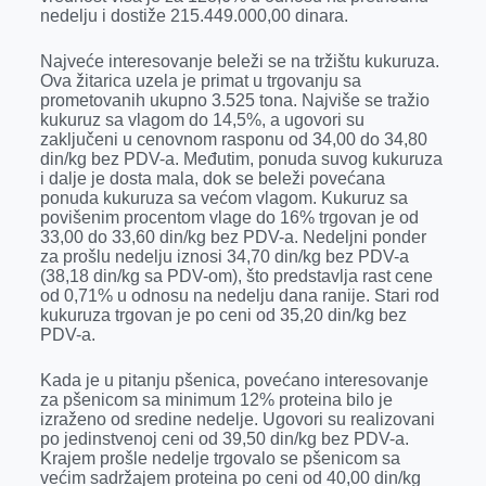
nedelju i dostiže 215.449.000,00 dinara.
Najveće interesovanje beleži se na tržištu kukuruza.
Ova žitarica uzela je primat u trgovanju sa
prometovanih ukupno 3.525 tona. Najviše se tražio
kukuruz sa vlagom do 14,5%, a ugovori su
zaključeni u cenovnom rasponu od 34,00 do 34,80
din/kg bez PDV-a. Međutim, ponuda suvog kukuruza
i dalje je dosta mala, dok se beleži povećana
ponuda kukuruza sa većom vlagom. Kukuruz sa
povišenim procentom vlage do 16% trgovan je od
33,00 do 33,60 din/kg bez PDV-a. Nedeljni ponder
za prošlu nedelju iznosi 34,70 din/kg bez PDV-a
(38,18 din/kg sa PDV-om), što predstavlja rast cene
od 0,71% u odnosu na nedelju dana ranije. Stari rod
kukuruza trgovan je po ceni od 35,20 din/kg bez
PDV-a.
Kada je u pitanju pšenica, povećano interesovanje
za pšenicom sa minimum 12% proteina bilo je
izraženo od sredine nedelje. Ugovori su realizovani
po jedinstvenoj ceni od 39,50 din/kg bez PDV-a.
Krajem prošle nedelje trgovalo se pšenicom sa
većim sadržajem proteina po ceni od 40,00 din/kg