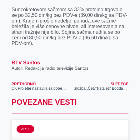
Suncokretovom sačmom sa 33% proteina trgovalo
se po 32,50 din/kg bez PDV-a (39,00 din/kg sa PDV-
om). Krajem prošle nedelje, ponuda ove sačme
beležila je više cenovne nivoe, ali interesovanja na
strani tražnje nije bilo. Sojina sačma nudila se po
ceni od 80,50 din/kg bez PDV-a (96,60 din/kg sa
PDV-om).
RTV Santos
Autor: Redakcija radio televizije Santos
PRETHODNO
SLEDEĆE
OK Proleter nastavlja sa pobedama
Izložba „Četvrti stalež“ Bogdana Đorića
POVEZANE VESTI
VESTI