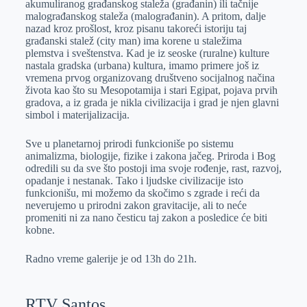
akumuliranog građanskog staleža (građanin) ili tačnije
malograđanskog staleža (malograđanin). A pritom, dalje
nazad kroz prošlost, kroz pisanu takoreći istoriju taj
građanski stalež (city man) ima korene u staležima
plemstva i sveštenstva. Kad je iz seoske (ruralne) kulture
nastala gradska (urbana) kultura, imamo primere još iz
vremena prvog organizovang društveno socijalnog načina
života kao što su Mesopotamija i stari Egipat, pojava prvih
gradova, a iz grada je nikla civilizacija i grad je njen glavni
simbol i materijalizacija.
Sve u planetarnoj prirodi funkcioniše po sistemu
animalizma, biologije, fizike i zakona jačeg. Priroda i Bog
odredili su da sve što postoji ima svoje rođenje, rast, razvoj,
opadanje i nestanak. Tako i ljudske civilizacije isto
funkcionišu, mi možemo da skočimo s zgrade i reći da
neverujemo u prirodni zakon gravitacije, ali to neće
promeniti ni za nano česticu taj zakon a posledice će biti
kobne.
Radno vreme galerije je od 13h do 21h.
RTV Santos