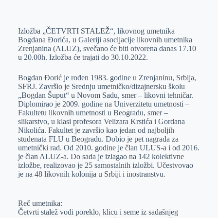
o
n
e
e
a
E
k
g
d
r
t
m
Izložba „ČETVRTI STALEŽ“, likovnog umetnika
e
I
s
a
Bogdana Đorića, u Galeriji asocijacije likovnih umetnika
r
n
A
i
Zrenjanina (ALUZ), svečano će biti otvorena danas 17.10
u 20.00h. Izložba će trajati do 30.10.2022.
p
l
p
Bogdan Đorić je rođen 1983. godine u Zrenjaninu, Srbija,
SFRJ. Završio je Srednju umetničko/dizajnersku školu
„Bogdan Šuput“ u Novom Sadu, smer – likovni tehničar.
Diplomirao je 2009. godine na Univerzitetu umetnosti –
Fakultetu likovnih umetnosti u Beogradu, smer –
slikarstvo, u klasi profesora Velizara Krstića i Gordana
Nikolića. Fakultet je završio kao jedan od najboljih
studenata FLU u Beogradu. Dobio je pet nagrada za
umetnički rad. Od 2010. godine je član ULUS-a i od 2016.
je član ALUZ-a. Do sada je izlagao na 142 kolektivne
izložbe, realizovao je 25 samostalnih izložbi. Učestvovao
je na 48 likovnih kolonija u Srbiji i inostranstvu.
Reč umetnika:
Četvrti stalež vodi poreklo, klicu i seme iz sadašnjeg