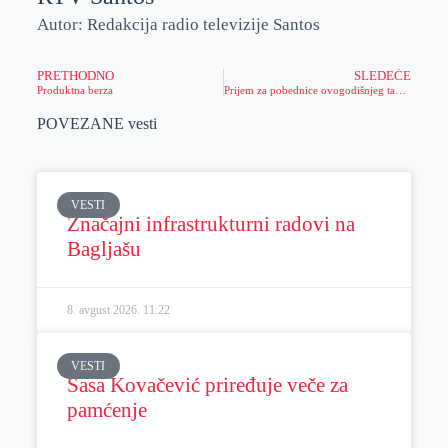
Autor: Redakcija radio televizije Santos
PRETHODNO
SLEDEĆE
Produktna berza
Prijem za pobednice ovogodišnjeg takmičenja „Srbija u ritmu Evrope“ – Zrenjanin iduće godine domaćin takmičenja
POVEZANE vesti
VESTI
Značajni infrastrukturni radovi na
Bagljašu
8. avgust 2026.
11:22
VESTI
Sasa Kovačević priređuje veče za
pamćenje