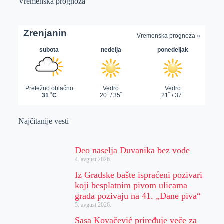
Vremenska prognoza
Najčitanije vesti
Deo naselja Duvanika bez vode
4. avgust 2026.
Iz Gradske bašte ispraćeni pozivari
koji besplatnim pivom ulicama
grada pozivaju na 41. „Dane piva“
5. avgust 2026.
Sasa Kovačević priređuje veče za