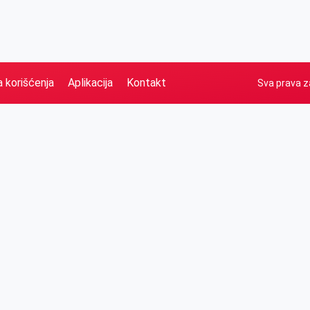
a korišćenja
Aplikacija
Kontakt
Sva prava z
Naslovna
Izdvajamo
FB
IG
YT
O nama
Vesti