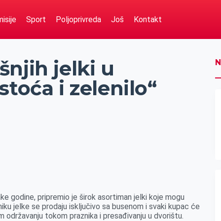
isije
Sport
Poljoprivreda
Još
Kontakt
njih jelki u
N
toća i zelenilo“
ake godine, pripremio je širok asortiman jelki koje mogu
iku jelke se prodaju isključivo sa busenom i svaki kupac će
om održavanju tokom praznika i presađivanju u dvorištu.