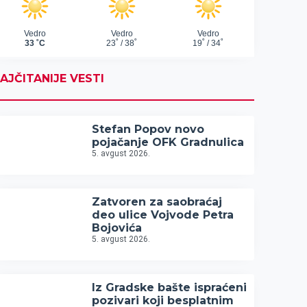
AJČITANIJE VESTI
Stefan Popov novo
pojačanje OFK Gradnulica
5. avgust 2026.
Zatvoren za saobraćaj
deo ulice Vojvode Petra
Bojovića
5. avgust 2026.
Iz Gradske bašte ispraćeni
pozivari koji besplatnim