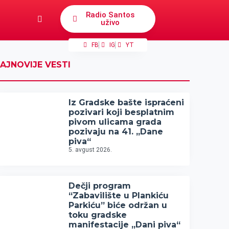
Radio Santos
uživo
FB
IG
YT
AJNOVIJE VESTI
Iz Gradske bašte ispraćeni
pozivari koji besplatnim
pivom ulicama grada
pozivaju na 41. „Dane
piva“
5. avgust 2026.
Dečji program
“Zabavilište u Plankiću
Parkiću” biće održan u
toku gradske
manifestacije „Dani piva“