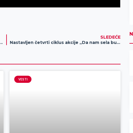
N
SLEDEĆE
rhitektura Zrenjanina“ i „Eho renesanse: kopije dela Leonarda da Vinčija i Rafaela u rimokatoličkim crkvama Zrenjanina“
Nastavljen četvrti ciklus akcije „Da nam sela budu bliza“ posetom Aradcu
VESTI