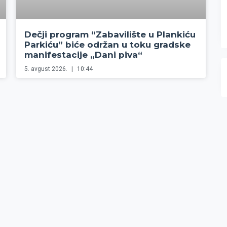
Dečji program “Zabavilište u Plankiću
Parkiću” biće održan u toku gradske
manifestacije „Dani piva“
5. avgust 2026.
10:44