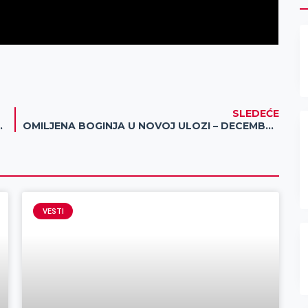
SLEDEĆE
KP „Čistoća i zelenilo“
OMILJENA BOGINJA U NOVOJ ULOZI – DECEMBARSKA ČAROLIJA JE U TOKU
VESTI