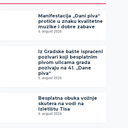
Manifestacija „Dani piva“
protiče u znaku kvalitetne
muzike i dobre zabave
6. avgust 2026.
Iz Gradske bašte ispraćeni
pozivari koji besplatnim
pivom ulicama grada
pozivaju na 41. „Dane
piva“
5. avgust 2026.
Besplatna obuka vožnje
skutera na vodi na
Izletištu Tisa
6. avgust 2026.