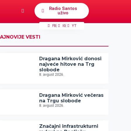
Radio Santos
uživo
FB
IG
YT
AJNOVIJE VESTI
Dragana Mirković donosi
najveće hitove na Trg
slobode
8. avgust 2026.
Dragana Mirković večeras
na Trgu slobode
8. avgust 2026.
Značajni infrastrukturni