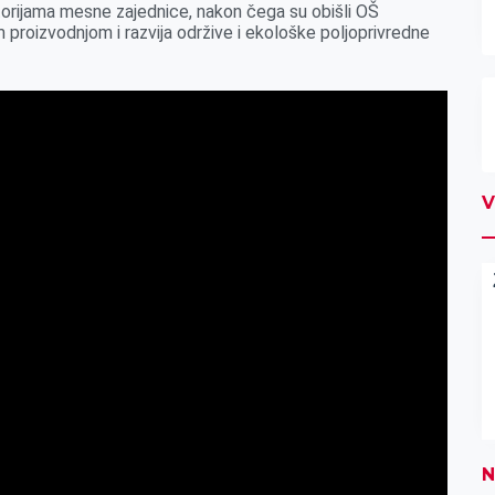
torijama mesne zajednice, nakon čega su obišli OŠ
m proizvodnjom i razvija održive i ekološke poljoprivredne
V
N