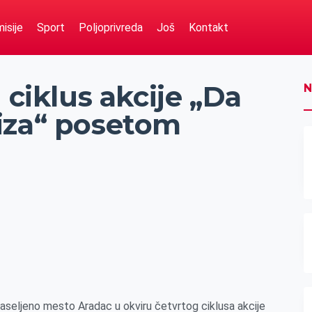
isije
Sport
Poljoprivreda
Još
Kontakt
 ciklus akcije „Da
N
iza“ posetom
aseljeno mesto Aradac u okviru četvrtog ciklusa akcije