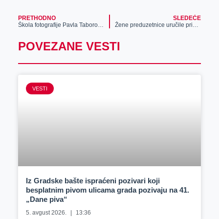
PRETHODNO
SLEDEĆE
Škola fotografije Pavla Taborošija počinje 9. marta
Žene preduzetnice uručile priznanje Etel Daruši za doprinos ženskom preduzetništvu
POVEZANE VESTI
VESTI
Iz Gradske bašte ispraćeni pozivari koji
besplatnim pivom ulicama grada pozivaju na 41.
„Dane piva“
5. avgust 2026.
13:36