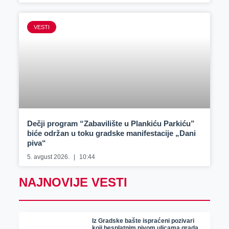
VESTI
Dečji program “Zabavilište u Plankiću Parkiću”
biće održan u toku gradske manifestacije „Dani
piva“
5. avgust 2026.
10:44
NAJNOVIJE VESTI
Iz Gradske bašte ispraćeni pozivari
koji besplatnim pivom ulicama grada