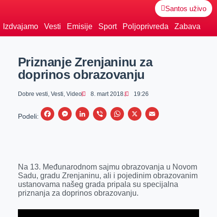
Santos uživo
Izdvajamo
Vesti
Emisije
Sport
Poljoprivreda
Zabava
Priznanje Zrenjaninu za
doprinos obrazovanju
Dobre vesti
,
Vesti
,
Video
8. mart 2018.
19:26
F
M
L
V
W
X
E
Podeli:
a
e
i
i
h
m
c
s
n
b
a
a
e
s
k
e
t
i
Na 13. Međunarodnom sajmu obrazovanja u Novom
b
e
e
r
s
l
Sadu, gradu Zrenjaninu, ali i pojedinim obrazovanim
o
n
d
A
ustanovama našeg grada pripala su specijalna
priznanja za doprinos obrazovanju.
o
g
I
p
k
e
n
p