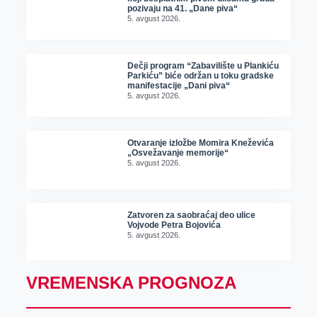
pozivaju na 41. „Dane piva“
5. avgust 2026.
Dečji program “Zabavilište u Plankiću
Parkiću” biće održan u toku gradske
manifestacije „Dani piva“
5. avgust 2026.
Otvaranje izložbe Momira Kneževića
„Osvežavanje memorije“
5. avgust 2026.
Zatvoren za saobraćaj deo ulice
Vojvode Petra Bojovića
5. avgust 2026.
VREMENSKA PROGNOZA