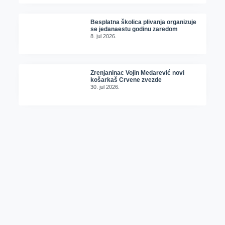
Besplatna školica plivanja organizuje
se jedanaestu godinu zaredom
8. jul 2026.
Zrenjaninac Vojin Medarević novi
košarkaš Crvene zvezde
30. jul 2026.