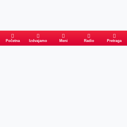
Početna
Izdvajamo
Meni
Radio
Pretraga
Pretraga
Kategorije
Ostalo
Naslovna
Izdvajamo
FB
IG
YT