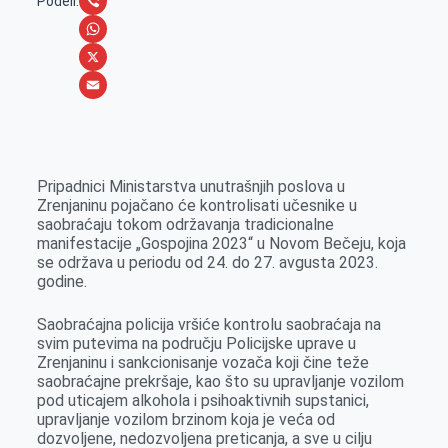
c
e
L
Podeli:
e
s
i
V
b
s
n
i
W
o
e
k
b
h
X
o
n
e
e
a
E
k
g
d
r
t
m
e
I
s
a
Pripadnici Ministarstva unutrašnjih poslova u
r
n
A
i
Zrenjaninu pojačano će kontrolisati učesnike u
saobraćaju tokom održavanja tradicionalne
p
l
manifestacije „Gospojina 2023“ u Novom Bečeju, koja
p
se održava u periodu od 24. do 27. avgusta 2023.
godine.
Saobraćajna policija vršiće kontrolu saobraćaja na
svim putevima na području Policijske uprave u
Zrenjaninu i sankcionisanje vozača koji čine teže
saobraćajne prekršaje, kao što su upravljanje vozilom
pod uticajem alkohola i psihoaktivnih supstanici,
upravljanje vozilom brzinom koja je veća od
dozvoljene, nedozvoljena preticanja, a sve u cilju