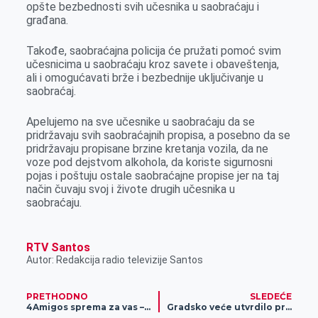
opšte bezbednosti svih učesnika u saobraćaju i
građana.
Takođe, saobraćajna policija će pružati pomoć svim
učesnicima u saobraćaju kroz savete i obaveštenja,
ali i omogućavati brže i bezbednije uključivanje u
saobraćaj.
Apelujemo na sve učesnike u saobraćaju da se
pridržavaju svih saobraćajnih propisa, a posebno da se
pridržavaju propisane brzine kretanja vozila, da ne
voze pod dejstvom alkohola, da koriste sigurnosni
pojas i poštuju ostale saobraćajne propise jer na taj
način čuvaju svoj i živote drugih učesnika u
saobraćaju.
RTV Santos
Autor: Redakcija radio televizije Santos
PRETHODNO
SLEDEĆE
4Amigos sprema za vas – ukusni specijaliteti od piletine
Gradsko veće utvrdilo predlog Zaključka o utvrđivanju Nacrta Plana razvoja grada Zrenjanina za period 2023-2030. godine i pozvalo građane da dostave sugestije