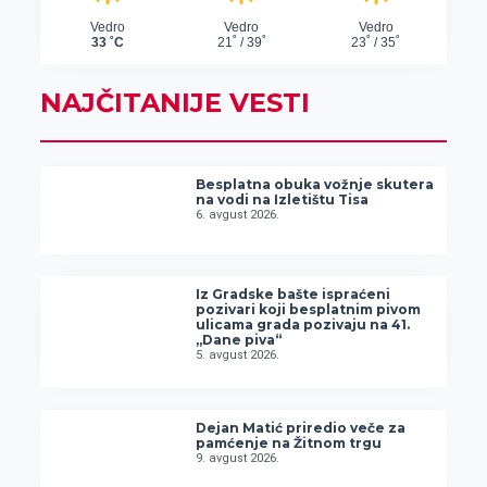
NAJČITANIJE VESTI
Besplatna obuka vožnje skutera
na vodi na Izletištu Tisa
6. avgust 2026.
Iz Gradske bašte ispraćeni
pozivari koji besplatnim pivom
ulicama grada pozivaju na 41.
„Dane piva“
5. avgust 2026.
Dejan Matić priredio veče za
pamćenje na Žitnom trgu
9. avgust 2026.