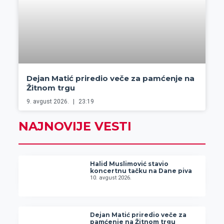
Dejan Matić priredio veče za pamćenje na
Žitnom trgu
9. avgust 2026.
23:19
NAJNOVIJE VESTI
Halid Muslimović stavio
koncertnu tačku na Dane piva
10. avgust 2026.
Dejan Matić priredio veče za
pamćenje na Žitnom trgu