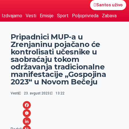
Santos uživo
Izdvajamo
Vesti
Emisije
Sport
Poljoprivreda
Zabava
Pripadnici MUP-a u
Zrenjaninu pojačano će
kontrolisati učesnike u
saobraćaju tokom
održavanja tradicionalne
manifestacije „Gospojina
2023“ u Novom Bečeju
Vesti
23. avgust 2023.
13:22
F
a
M