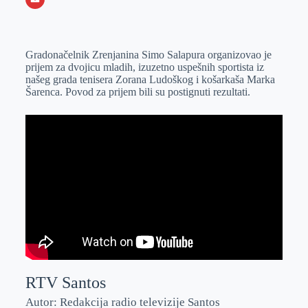
o
n
e
e
a
E
k
g
d
r
t
m
Gradonačelnik Zrenjanina Simo Salapura organizovao je
e
I
s
a
prijem za dvojicu mladih, izuzetno uspešnih sportista iz
r
n
A
i
našeg grada tenisera Zorana Ludoškog i košarkaša Marka
Šarenca. Povod za prijem bili su postignuti rezultati.
p
l
p
RTV Santos
Autor: Redakcija radio televizije Santos