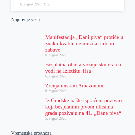
6. avgust 2026.
21:25
Najnovije vesti
Manifestacija „Dani piva“ protiče u
znaku kvalitetne muzike i dobre
zabave
6. avgust 2026.
Besplatna obuka vožnje skutera na
vodi na Izletištu Tisa
6. avgust 2026.
Zrenjaninskim Amazonom
6. avgust 2026.
Iz Gradske bašte ispraćeni pozivari
koji besplatnim pivom ulicama
grada pozivaju na 41. „Dane piva“
5. avgust 2026.
Vremenska prognoza