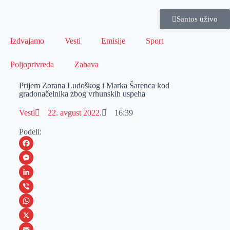
Santos uživo
Izdvajamo
Vesti
Emisije
Sport
Poljoprivreda
Zabava
Prijem Zorana Ludoškog i Marka Šarenca kod
gradonačelnika zbog vrhunskih uspeha
Vesti
22. avgust 2022.
16:39
Podeli:
F
a
M
c
e
L
e
s
i
V
b
s
n
i
W
o
e
k
b
h
X