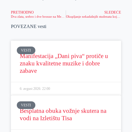
PRETHODNO
SLEDEĆE
Dva zlata, srebro i dve bronze na Međunarodnoj ilindenskoj regati na Ohridu
Okupljanje nekadašnjih studenata koji su završili akademske studije u Zrenjaninu
POVEZANE vesti
VESTI
Manifestacija „Dani piva“ protiče u
znaku kvalitetne muzike i dobre
zabave
6. avgust 2026.
22:00
VESTI
Besplatna obuka vožnje skutera na
vodi na Izletištu Tisa