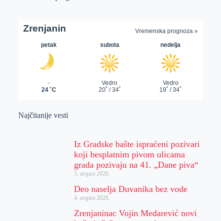
Najčitanije vesti
Iz Gradske bašte ispraćeni pozivari
koji besplatnim pivom ulicama
grada pozivaju na 41. „Dane piva“
5. avgust 2026.
Deo naselja Duvanika bez vode
4. avgust 2026.
Zrenjaninac Vojin Medarević novi