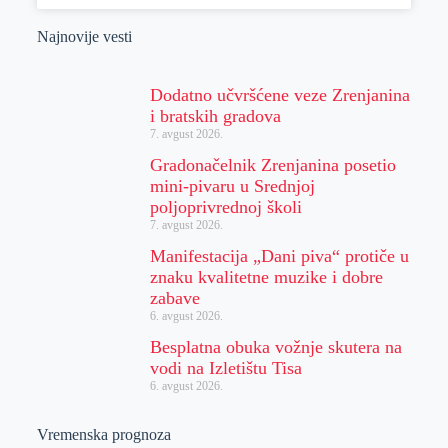
Najnovije vesti
Dodatno učvršćene veze Zrenjanina
i bratskih gradova
7. avgust 2026.
Gradonačelnik Zrenjanina posetio
mini-pivaru u Srednjoj
poljoprivrednoj školi
7. avgust 2026.
Manifestacija „Dani piva“ protiče u
znaku kvalitetne muzike i dobre
zabave
6. avgust 2026.
Besplatna obuka vožnje skutera na
vodi na Izletištu Tisa
6. avgust 2026.
Vremenska prognoza