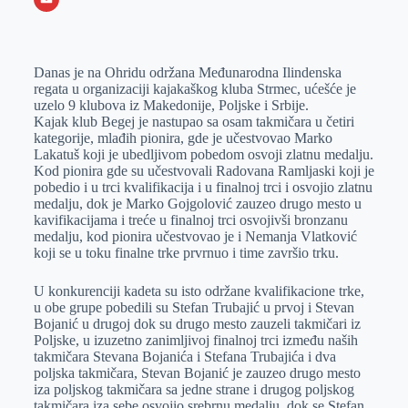
o
n
e
e
a
E
k
g
d
r
t
m
Danas je na Ohridu održana Međunarodna Ilindenska
e
I
s
a
regata u organizaciji kajakaškog kluba Strmec, ućešće je
r
n
A
i
uzelo 9 klubova iz Makedonije, Poljske i Srbije.
Kajak klub Begej je nastupao sa osam takmičara u četiri
p
l
kategorije, mlađih pionira, gde je učestvovao Marko
p
Lakatuš koji je ubedljivom pobedom osvoji zlatnu medalju.
Kod pionira gde su učestvovali Radovana Ramljaski koji je
pobedio i u trci kvalifikacija i u finalnoj trci i osvojio zlatnu
medalju, dok je Marko Gojgolović zauzeo drugo mesto u
kavifikacijama i treće u finalnoj trci osvojivši bronzanu
medalju, kod pionira učestvovao je i Nemanja Vlatković
koji se u toku finalne trke prvrnuo i time završio trku.
U konkurenciji kadeta su isto održane kvalifikacione trke,
u obe grupe pobedili su Stefan Trubajić u prvoj i Stevan
Bojanić u drugoj dok su drugo mesto zauzeli takmičari iz
Poljske, u izuzetno zanimljivoj finalnoj trci između naših
takmičara Stevana Bojanića i Stefana Trubajića i dva
poljska takmičara, Stevan Bojanić je zauzeo drugo mesto
iza poljskog takmičara sa jedne strane i drugog poljskog
takmičara iza sebe osvojio srebrnu medalju, dok se Stefan