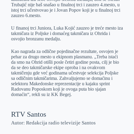
Trubajić nije baš snašao u finalnoj trci i zauzeo 4.mesto, u
istoj trci učestvovao je i Jovan Popov koji je u finalnoj trci
zauzeo 6.mesto.
U finanoj trci Juniora, Luka Kojić zauzeo je treće mesto iza
takmičara iz Poljske i domaćeg takmičara iz Ohrida i
osvojio bronzanu medalju.
Kao nagrada za odlične pojedinačne rezultate, osvojen je
pehar za drugo mesto u ekipnom plasmanu. „Treba istaći
da smo na Ohrid otišli posle četiri godine posta, cilj je bio
da se deo takmičarske ekipe oproba i na ovakvom
takmičenju gde već godinama učestvuje selekcija Poljske
sa odličnim takmičarima. Zahvaljujemo se domaćinu i
selektoru Makedonske reprezentacije u kajaku sprint
Radovanu Poposkom koji je ovoga puta bio sjajan
domaćin“, rekli su iz KK Begej.
RTV Santos
Autor: Redakcija radio televizije Santos