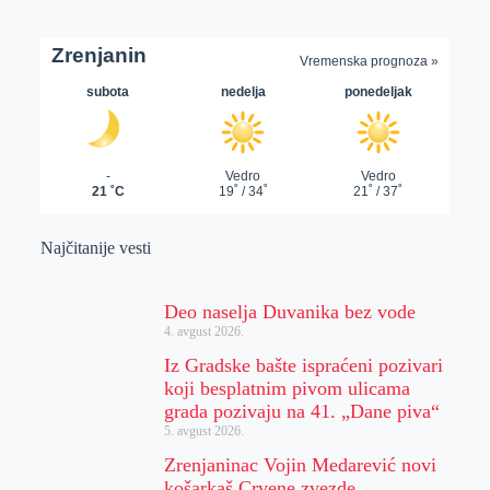
Najčitanije vesti
Deo naselja Duvanika bez vode
4. avgust 2026.
Iz Gradske bašte ispraćeni pozivari
koji besplatnim pivom ulicama
grada pozivaju na 41. „Dane piva“
5. avgust 2026.
Zrenjaninac Vojin Medarević novi
košarkaš Crvene zvezde