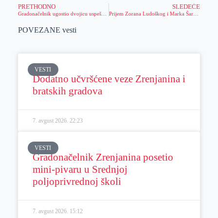
PRETHODNO
SLEDEĆE
Gradonačelnik ugostio dvojicu uspešnih mladih sportista iz našeg grada tenisera Zorana Ludoškog i košarkaša Marka Šarenca
Prijem Zorana Ludoškog i Marka Šarenca kod gradonačelnika zbog vrhunskih uspeha
POVEZANE vesti
VESTI
Dodatno učvršćene veze Zrenjanina i
bratskih gradova
7. avgust 2026.
22:23
VESTI
Gradonačelnik Zrenjanina posetio
mini-pivaru u Srednjoj
poljoprivrednoj školi
7. avgust 2026.
15:12