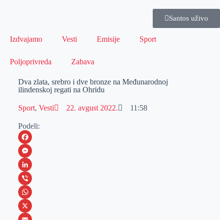
Santos uživo
Izdvajamo
Vesti
Emisije
Sport
Poljoprivreda
Zabava
Dva zlata, srebro i dve bronze na Međunarodnoj
ilindenskoj regati na Ohridu
Sport
,
Vesti
22. avgust 2022.
11:58
Podeli:
F
a
M
c
e
L
e
s
i
V
b
s
n
i
W
o
e
k
b
h
X