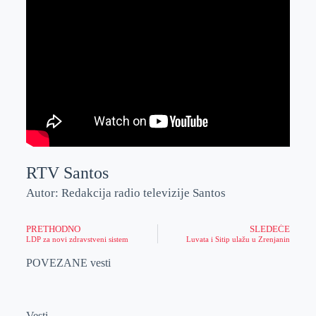
RTV Santos
Autor: Redakcija radio televizije Santos
PRETHODNO
SLEDEĆE
LDP za novi zdravstveni sistem
Luvata i Sitip ulažu u Zrenjanin
POVEZANE vesti
Vesti