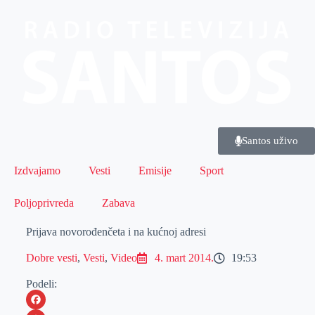
Santos uživo
Izdvajamo
Vesti
Emisije
Sport
Poljoprivreda
Zabava
Prijava novorođenčeta i na kućnoj adresi
Dobre vesti
,
Vesti
,
Video
4. mart 2014.
19:53
Podeli: