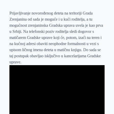
Prijavljivanje novorođenog deteta na teritoriji Grada
Zrenjanina od sada je moguće i u kući roditelja, a tu
mogućnost zrenjaninska Gradska uprava uvela je kao prva
u Srbiji. Na telefonski poziv roditelja sledi dogovor s
matičarem Gradske uprave koji će, potom, izaći na teren i
na kućnoj adresi obaviti neophodne formalnosti u vezi s
upisom ličnog imena deteta u matičnu knjigu. Do sada se
taj postupak obavljao isključivo u kancelarijama Gradske
uprave.