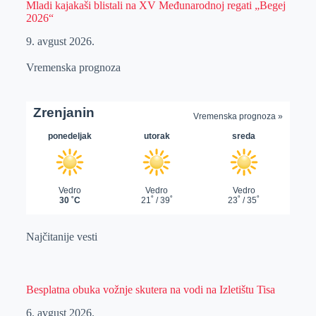
Mladi kajakaši blistali na XV Međunarodnoj regati „Begej
2026“
9. avgust 2026.
Vremenska prognoza
Najčitanije vesti
Besplatna obuka vožnje skutera na vodi na Izletištu Tisa
6. avgust 2026.