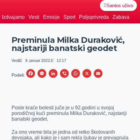
Santos uživo
Izdvajamo
Vesti
Emisije
Sport
Poljoprivreda
Zabava
Preminula Milka Duraković,
najstariji banatski geodet
Vesti
9. januar 2022.
12:17
F
M
L
V
W
X
E
Podeli:
a
e
i
i
h
m
c
s
n
b
a
a
e
s
k
e
t
i
Posle kraće bolesti juče je u 92.godini u svojoj
b
e
e
r
s
l
porodičnoj kući preminula Milka Duraković, najstariji
o
n
d
A
banatski geodet.
o
g
I
p
Za ono vreme bila je jedna od retko školovanih
k
e
n
p
devojaka, ali kako je i sam rekla ljubav je prevagnula