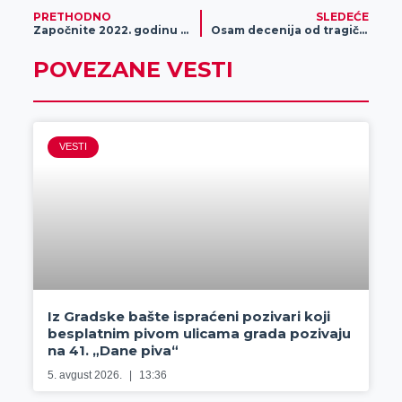
PRETHODNO
SLEDEĆE
Započnite 2022. godinu u novoj Mani odeći!
Osam decenija od tragičnih ratnih događaja 1942. godine
POVEZANE VESTI
VESTI
Iz Gradske bašte ispraćeni pozivari koji
besplatnim pivom ulicama grada pozivaju
na 41. „Dane piva“
5. avgust 2026.
13:36