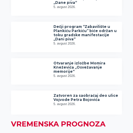
„Dane piva“
5. avgust 2026.
Dečji program “Zabavilište u
Plankiću Parkiću” biće održan u
toku gradske manifestacije
„Dani piva“
5. avgust 2026.
Otvaranje izložbe Momira
Kneževića „Osvežavanje
memorije“
5. avgust 2026.
Zatvoren za saobraćaj deo ulice
Vojvode Petra Bojovića
5. avgust 2026.
VREMENSKA PROGNOZA