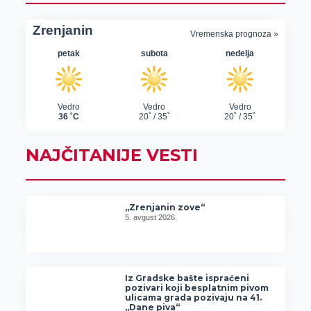
NAJČITANIJE VESTI
„Zrenjanin zove“
5. avgust 2026.
Iz Gradske bašte ispraćeni
pozivari koji besplatnim pivom
ulicama grada pozivaju na 41.
„Dane piva“