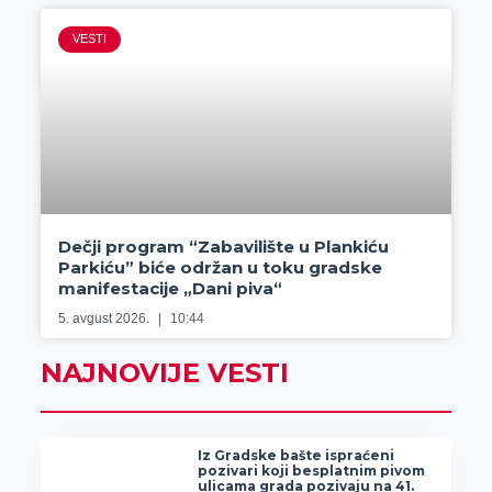
VESTI
Dečji program “Zabavilište u Plankiću
Parkiću” biće održan u toku gradske
manifestacije „Dani piva“
5. avgust 2026.
10:44
NAJNOVIJE VESTI
Iz Gradske bašte ispraćeni
pozivari koji besplatnim pivom
ulicama grada pozivaju na 41.