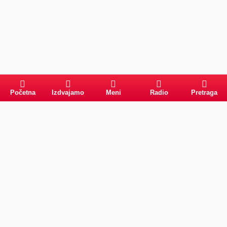
Početna
Izdvajamo
Meni
Radio
Pretraga
Pretraga
Kategorije
Ostalo
Naslovna