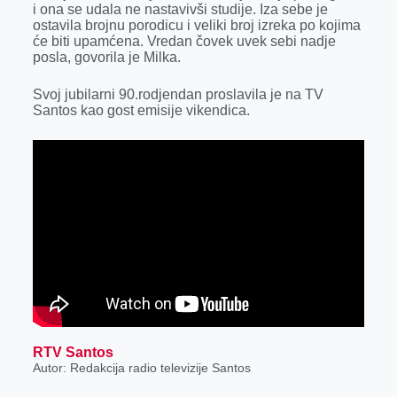
i ona se udala ne nastavivši studije. Iza sebe je
r
ostavila brojnu porodicu i veliki broj izreka po kojima
će biti upamćena. Vredan čovek uvek sebi nadje
posla, govorila je Milka.
Svoj jubilarni 90.rodjendan proslavila je na TV
Santos kao gost emisije vikendica.
RTV Santos
Autor: Redakcija radio televizije Santos