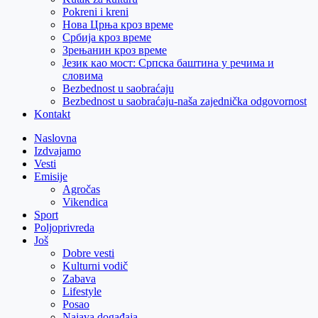
Pokreni i kreni
Нова Црња кроз време
Србија кроз време
Зрењанин кроз време
Језик као мост: Српска баштина у речима и
словима
Bezbednost u saobraćaju
Bezbednost u saobraćaju-naša zajednička odgovornost
Kontakt
Naslovna
Izdvajamo
Vesti
Emisije
Agročas
Vikendica
Sport
Poljoprivreda
Još
Dobre vesti
Kulturni vodič
Zabava
Lifestyle
Posao
Najava događaja