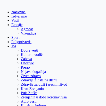
Skip
to
Naslovna
content
Izdvajamo
Vesti
Emisije
Agročas
Vikendica
Sport
Poljoprivreda
Još
Dobre vesti
Kulturni vodič
Zabava
Lifestyle
Posao
Najava događaja
Živeti zdravo
Zdravlje Žitišta na dlanu
Zdravlje za duži i srećniji život
Kroz Zrenjanin
Puls Žitišta
Zrenjanin u doba koronavirusa
Agro vesti
Kutak za kulturu