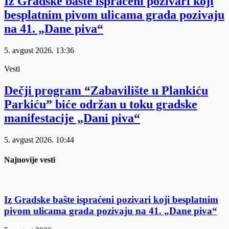
Iz Gradske bašte ispraćeni pozivari koji
besplatnim pivom ulicama grada pozivaju
na 41. „Dane piva“
5. avgust 2026.
13:36
Vesti
Dečji program “Zabavilište u Plankiću
Parkiću” biće održan u toku gradske
manifestacije „Dani piva“
5. avgust 2026.
10:44
Najnovije vesti
Iz Gradske bašte ispraćeni pozivari koji besplatnim
pivom ulicama grada pozivaju na 41. „Dane piva“