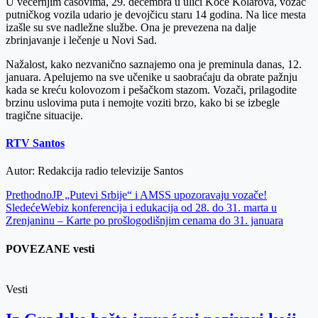
U večernjim časovima, 29. decembra u ulici Koče Kolarova, vozač
putničkog vozila udario je devojčicu staru 14 godina. Na lice mesta
izašle su sve nadležne službe. Ona je prevezena na dalje
zbrinjavanje i lečenje u Novi Sad.
Nažalost, kako nezvanično saznajemo ona je preminula danas, 12.
januara. Apelujemo na sve učenike u saobraćaju da obrate pažnju
kada se kreću kolovozom i pešačkom stazom. Vozači, prilagodite
brzinu uslovima puta i nemojte voziti brzo, kako bi se izbegle
tragične situacije.
RTV Santos
Autor: Redakcija radio televizije Santos
Prethodno
JP „Putevi Srbije“ i AMSS upozoravaju vozače!
Sledeće
Webiz konferencija i edukacija od 28. do 31. marta u
Zrenjaninu – Karte po prošlogodišnjim cenama do 31. januara
POVEZANE vesti
Vesti