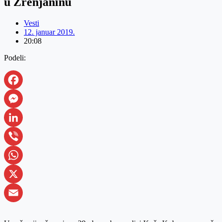
u Zrenjaninu
Vesti
12. januar 2019.
20:08
Podeli:
Facebook
Messenger
LinkedIn
Viber
WhatsApp
X
Email