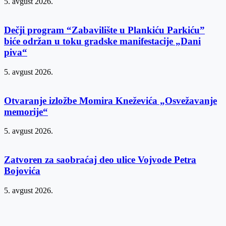
5. avgust 2026.
Dečji program “Zabavilište u Plankiću Parkiću”
biće održan u toku gradske manifestacije „Dani
piva“
5. avgust 2026.
Otvaranje izložbe Momira Kneževića „Osvežavanje
memorije“
5. avgust 2026.
Zatvoren za saobraćaj deo ulice Vojvode Petra
Bojovića
5. avgust 2026.