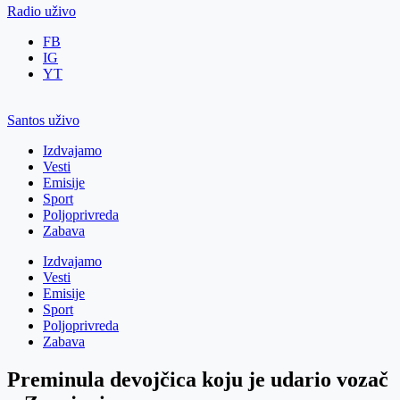
Radio uživo
FB
IG
YT
Santos uživo
Izdvajamo
Vesti
Emisije
Sport
Poljoprivreda
Zabava
Izdvajamo
Vesti
Emisije
Sport
Poljoprivreda
Zabava
Preminula devojčica koju je udario vozač