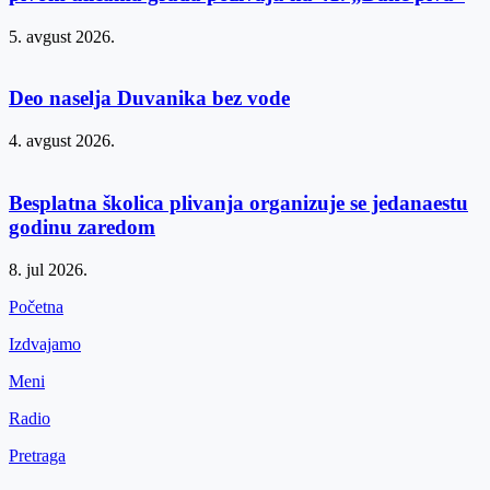
5. avgust 2026.
Deo naselja Duvanika bez vode
4. avgust 2026.
Besplatna školica plivanja organizuje se jedanaestu
godinu zaredom
8. jul 2026.
Početna
Izdvajamo
Meni
Radio
Pretraga