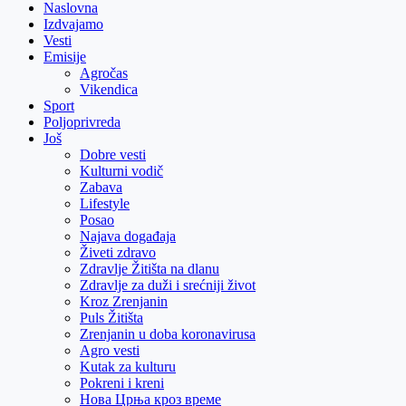
Naslovna
Izdvajamo
Vesti
Emisije
Agročas
Vikendica
Sport
Poljoprivreda
Još
Dobre vesti
Kulturni vodič
Zabava
Lifestyle
Posao
Najava događaja
Živeti zdravo
Zdravlje Žitišta na dlanu
Zdravlje za duži i srećniji život
Kroz Zrenjanin
Puls Žitišta
Zrenjanin u doba koronavirusa
Agro vesti
Kutak za kulturu
Pokreni i kreni
Нова Црња кроз време