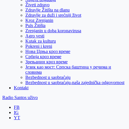
Živeti zdravo
Zdravlje Žitišta na dlanu
Zdravlje za duži i srećniji život
Kroz Zrenjanin
Puls Žitišta
Zrenjanin u doba koronavirusa
Agro vesti
Kutak za kulturu
Pokreni i kreni
Нова Црња кроз време
Србија кроз време
Зрењанин кроз време
Језик као мост: Српска баштина у речима и
словима
Bezbednost u saobraćaju
Bezbednost u saobraćaju-naša zajednička odgovornost
Kontakt
Radio Santos uživo
FB
IG
YT