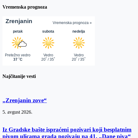
Vremenska prognoza
Najčitanije vesti
„Zrenjanin zove“
5. avgust 2026.
Iz Gradske bašte ispraćeni pozivari koji besplatnim
pivom ulicama grada pozivaju na 41. „Dane piva“