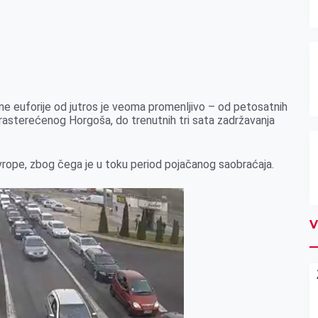
ne euforije od jutros je veoma promenljivo – od petosatnih
 rasterećenog Horgoša, do trenutnih tri sata zadržavanja
Evrope, zbog čega je u toku period pojačanog saobraćaja.
V