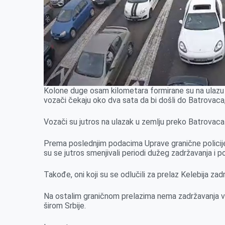
Kolone duge osam kilometara formirane su na ulazu u
vozači čekaju oko dva sata da bi došli do Batrovaca
Vozači su jutros na ulazak u zemlju preko Batrovaca 
Prema poslednjim podacima Uprave granične policij
su se jutros smenjivali periodi dužeg zadržavanja i 
Takođe, oni koji su se odlučili za prelaz Kelebija zad
Na ostalim graničnom prelazima nema zadržavanja v
širom Srbije.