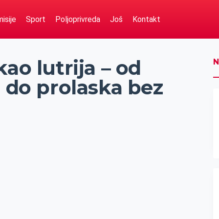
isije
Sport
Poljoprivreda
Još
Kontakt
ao lutrija – od
N
a do prolaska bez