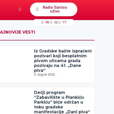
Radio Santos
uživo
FB
IG
YT
AJNOVIJE VESTI
Iz Gradske bašte ispraćeni
pozivari koji besplatnim
pivom ulicama grada
pozivaju na 41. „Dane
piva“
5. avgust 2026.
Dečji program
“Zabavilište u Plankiću
Parkiću” biće održan u
toku gradske
manifestacije „Dani piva“