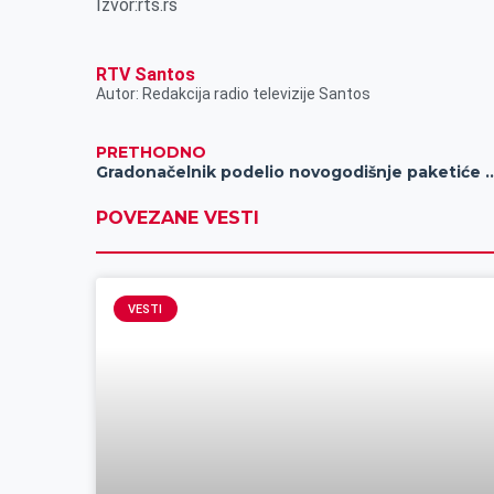
Izvor:rts.rs
RTV Santos
Autor: Redakcija radio televizije Santos
PRETHODNO
Gradonačelnik podelio novogodišnje paketiće 
POVEZANE VESTI
VESTI