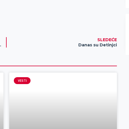
SLEDEĆE
učenicima škole “9. maj”
Danas su Detinjci
VESTI