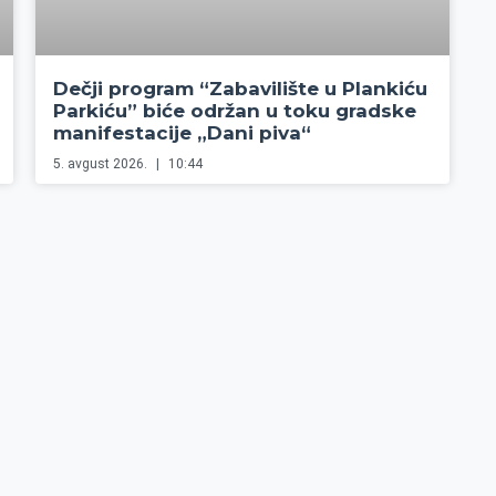
Dečji program “Zabavilište u Plankiću
Parkiću” biće održan u toku gradske
manifestacije „Dani piva“
5. avgust 2026.
10:44