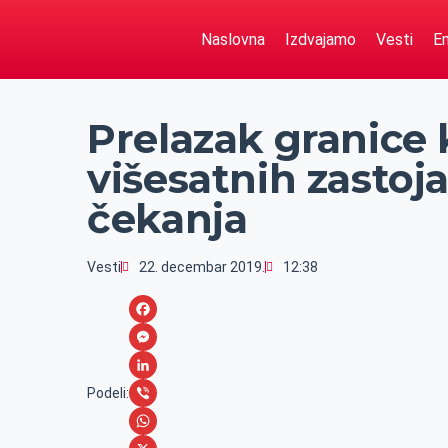
Naslovna
Izdvajamo
Vesti
Em
Prelazak granice k
višesatnih zastoj
čekanja
Vesti
22. decembar 2019.
12:38
F
a
M
c
e
L
Podeli:
e
s
i
V