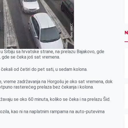
N
 Srbiju sa hrvatske strane, na prelazu Bajakovo, gde
, gde se čeka još sat vremena.
čekali od četiri do pet sati, u sedam kolona.
e, vreme zadržavanja na Horgošu je oko sat vremena, dok
potpuno rasterećeg prelaza bez čekanja i kolona.
ržavaju se oko 60 minuta, koliko se čeka i na prelazu Šid.
ozila, kao ni na naplatnim rampama na auto-putevima