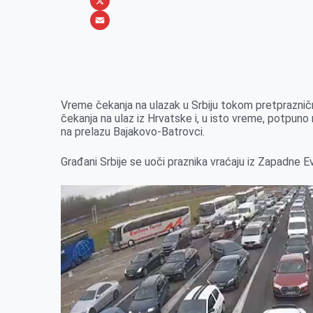
b
s
n
i
W
o
e
k
b
h
X
o
n
e
e
a
E
k
g
d
r
t
m
e
I
s
a
r
n
A
i
Vreme čekanja na ulazak u Srbiju tokom pretpraznič
čekanja na ulaz iz Hrvatske i, u isto vreme, potpuno
p
l
na prelazu Bajakovo-Batrovci.
p
Građani Srbije se uoči praznika vraćaju iz Zapadne 