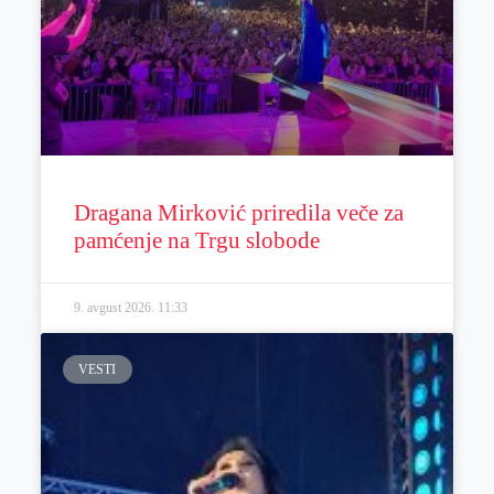
Dragana Mirković priredila veče za
pamćenje na Trgu slobode
9. avgust 2026.
11:33
VESTI