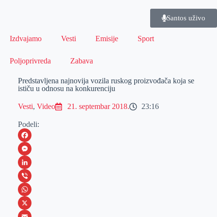
Santos uživo
Izdvajamo
Vesti
Emisije
Sport
Poljoprivreda
Zabava
Predstavljena najnovija vozila ruskog proizvođača koja se
ističu u odnosu na konkurenciju
Vesti
,
Video
21. septembar 2018.
23:16
Podeli:
F
a
M
c
e
L
e
s
i
V
b
s
n
i
W
o
e
k
b
h
X