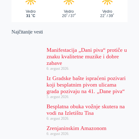
Najčitanije vesti
Manifestacija „Dani piva“ protiče u
znaku kvalitetne muzike i dobre
zabave
6. avgust 2026.
Iz Gradske bašte ispraćeni pozivari
koji besplatnim pivom ulicama
grada pozivaju na 41. „Dane piva“
5. avgust 2026.
Besplatna obuka vožnje skutera na
vodi na Izletištu Tisa
6. avgust 2026.
Zrenjaninskim Amazonom
6. avgust 2026.