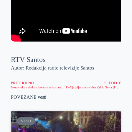
RTV Santos
Autor: Redakcija radio televizije Santos
PRETHODNO
SLEDEĆE
Gorak ukus slatkog korena za banatske paore
Dečija pijaca u okviru ZrBizNet-a (FOTO, VIDEO)
POVEZANE vesti
VESTI