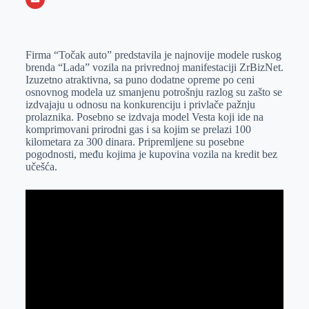
o
n
e
e
a
E
k
g
d
r
t
m
Firma “Točak auto” predstavila je najnovije modele ruskog
e
I
s
a
brenda “Lada” vozila na privrednoj manifestaciji ZrBizNet.
r
n
A
i
Izuzetno atraktivna, sa puno dodatne opreme po ceni
osnovnog modela uz smanjenu potrošnju razlog su zašto se
p
l
izdvajaju u odnosu na konkurenciju i privlače pažnju
p
prolaznika. Posebno se izdvaja model Vesta koji ide na
komprimovani prirodni gas i sa kojim se prelazi 100
kilometara za 300 dinara. Pripremljene su posebne
pogodnosti, među kojima je kupovina vozila na kredit bez
učešća.