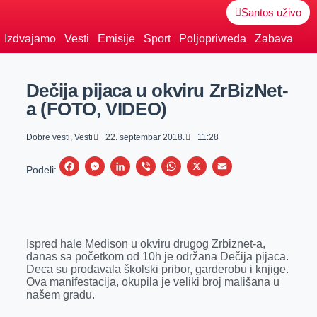
Santos uživo
Izdvajamo
Vesti
Emisije
Sport
Poljoprivreda
Zabava
Dečija pijaca u okviru ZrBizNet-
a (FOTO, VIDEO)
Dobre vesti
,
Vesti
22. septembar 2018.
11:28
F
M
L
V
W
X
E
Podeli:
a
e
i
i
h
m
c
s
n
b
a
a
e
s
k
e
t
i
Ispred hale Medison u okviru drugog Zrbiznet-a,
b
e
e
r
s
l
danas sa početkom od 10h je održana Dečija pijaca.
o
n
d
A
Deca su prodavala školski pribor, garderobu i knjige.
Ova manifestacija, okupila je veliki broj mališana u
o
g
I
p
našem gradu.
k
e
n
p