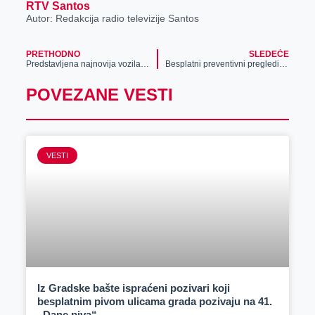
RTV Santos
Autor: Redakcija radio televizije Santos
PRETHODNO
SLEDEĆE
Predstavljena najnovija vozila ruskog proizvođača koja se ističu u odnosu na konkurenciju
Besplatni preventivni pregledi za sve građane u Opštoj bolnici „Đorđe Joanović“
POVEZANE VESTI
VESTI
Iz Gradske bašte ispraćeni pozivari koji
besplatnim pivom ulicama grada pozivaju na 41.
„Dane piva“