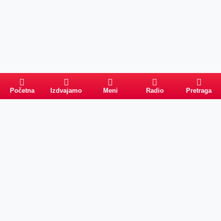
Početna
Izdvajamo
Meni
Radio
Pretraga
Pretraga
Kategorije
Ostalo
Naslovna