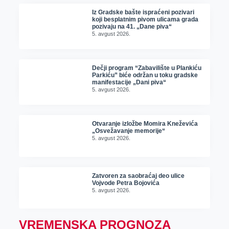
Iz Gradske bašte ispraćeni pozivari
koji besplatnim pivom ulicama grada
pozivaju na 41. „Dane piva“
5. avgust 2026.
Dečji program “Zabavilište u Plankiću
Parkiću” biće održan u toku gradske
manifestacije „Dani piva“
5. avgust 2026.
Otvaranje izložbe Momira Kneževića
„Osvežavanje memorije“
5. avgust 2026.
Zatvoren za saobraćaj deo ulice
Vojvode Petra Bojovića
5. avgust 2026.
VREMENSKA PROGNOZA