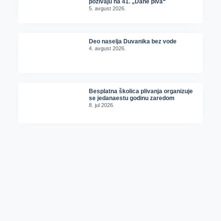
pozivaju na 41. „Dane piva“
5. avgust 2026.
Deo naselja Duvanika bez vode
4. avgust 2026.
Besplatna školica plivanja organizuje
se jedanaestu godinu zaredom
8. jul 2026.