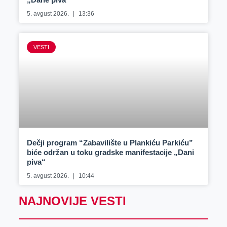
5. avgust 2026.
13:36
VESTI
Dečji program “Zabavilište u Plankiću Parkiću”
biće održan u toku gradske manifestacije „Dani
piva“
5. avgust 2026.
10:44
NAJNOVIJE VESTI