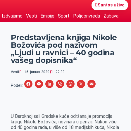
Santos uživo
Izdvajamo
Vesti
Emisije
Sport
Poljoprivreda
Zabava
Predstavljena knjiga Nikole
Božovića pod nazivom
„Ljudi u ravnici – 40 godina
vašeg dopisnika“
Vesti
16. januar 2020.
22:33
F
M
L
V
W
X
E
Podeli:
a
e
i
i
h
m
c
s
n
b
a
a
e
s
k
e
t
i
U Baroknoj sali Gradske kuće održana je promocija
b
e
e
r
s
l
knjige Nikole Božovića, novinara u penziji. Nakon više
o
n
d
A
od 40 godina rada, u više od 18 medijskih kuća, Nikola