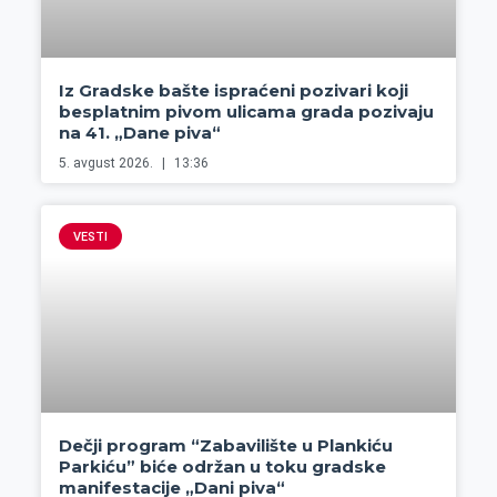
Iz Gradske bašte ispraćeni pozivari koji
besplatnim pivom ulicama grada pozivaju
na 41. „Dane piva“
5. avgust 2026.
13:36
VESTI
Dečji program “Zabavilište u Plankiću
Parkiću” biće održan u toku gradske
manifestacije „Dani piva“