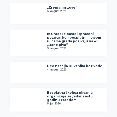
„Zrenjanin zove“
5. avgust 2026.
Iz Gradske bašte ispraćeni
pozivari koji besplatnim pivom
ulicama grada pozivaju na 41.
„Dane piva“
5. avgust 2026.
Deo naselja Duvanika bez vode
4. avgust 2026.
Besplatna školica plivanja
organizuje se jedanaestu
godinu zaredom
8. jul 2026.