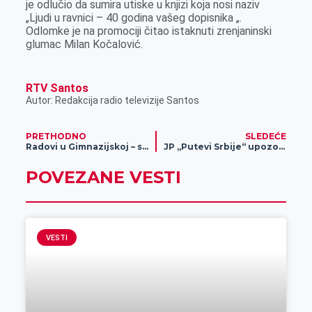
je odlučio da sumira utiske u knjizi koja nosi naziv
o
g
I
p
„Ljudi u ravnici – 40 godina vašeg dopisnika „.
k
e
n
p
Odlomke je na promociji čitao istaknuti zrenjaninski
glumac Milan Kočalović.
r
RTV Santos
Autor: Redakcija radio televizije Santos
PRETHODNO
SLEDEĆE
Radovi u Gimnazijskoj – sanirane oštećene rešetke
JP „Putevi Srbije“ upozorava vozače
POVEZANE VESTI
VESTI