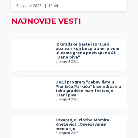
5. avgust 2026.
10:44
NAJNOVIJE VESTI
Iz Gradske bašte ispraćeni
pozivari koji besplatnim pivom
ulicama grada pozivaju na 41.
„Dane piva“
5. avgust 2026.
Dečji program “Zabavilište u
Plankiću Parkiću” biće održan u
toku gradske manifestacije
„Dani piva“
5. avgust 2026.
Otvaranje izložbe Momira
Kneževića „Osvežavanje
memorije“
5. avgust 2026.