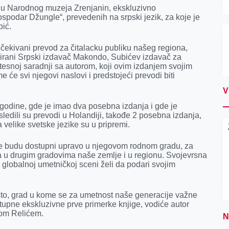
nu Narodnog muzeja Zrenjanin, ekskluzivno
ospodar Džungle“, prevedenih na srpski jezik, za koje je
ubić.
očekivani prevod za čitalacku publiku našeg regiona,
mirani Srpski izdavač Makondo, Subićev izdavač za
 tesnoj saradnji sa autorom, koji ovim izdanjem svojim
 će svi njegovi naslovi i predstojeći prevodi biti
V
 godine, gde je imao dva posebna izdanja i gde je
Usledili su prevodi u Holandiji, takođe 2 posebna izdanja,
 velike svetske jezike su u pripremi.
jige budu dostupni upravo u njegovom rodnom gradu, za
a u drugim gradovima naše zemlje i u regionu. Svojevrsna
a globalnoj umetničkoj sceni želi da podari svojim
to, grad u kome se za umetnost naše generacije važne
tupne ekskluzivne prve primerke knjige, vodiće autor
nom Relićem.
N