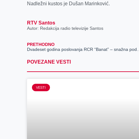
Nadležni kustos je Dušan Marinković.
RTV Santos
Autor: Redakcija radio televizije Santos
PRETHODNO
Dvadeset godina poslovanja RCR “Banat” – snažna podrška teritorijaln
POVEZANE VESTI
VESTI