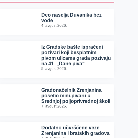
Deo naselja Duvanika bez
vode
4. avgust 2026.
Iz Gradske bašte ispraćeni
pozivari koji besplatnim
pivom ulicama grada pozivaju
na 41. „Dane piva“
5. avgust 2026.
Gradonačelnik Zrenjanina
posetio mini-pivaru u
Srednjoj poljoprivrednoj školi
7. avgust 2026.
Dodatno učvršćene veze
Zrenjanina i bratskih gradova