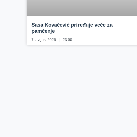
Sasa Kovačević priređuje veče za
pamćenje
7. avgust 2026.
23:00