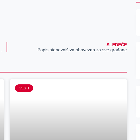
SLEDEĆE
om razvoju, više od 170 odobrenih projekata vrednih preko 20 miliona evra
Popis stanovništva obavezan za sve građane
VESTI