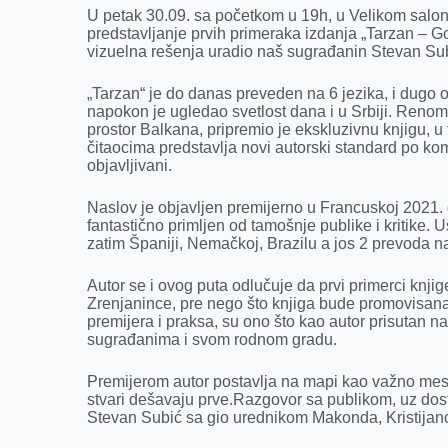
U petak 30.09. sa početkom u 19h, u Velikom salo
o
n
d
A
predstavljanje prvih primeraka izdanja „Tarzan – G
vizuelna rešenja uradio naš sugrađanin Stevan S
o
g
I
p
k
e
n
p
„Tarzan“ je do danas preveden na 6 jezika, i dugo 
r
napokon je ugledao svetlost dana i u Srbiji. Reno
prostor Balkana, pripremio je ekskluzivnu knjigu, u
čitaocima predstavlja novi autorski standard po kome
objavljivani.
Naslov je objavljen premijerno u Francuskoj 2021.
fantastično primljen od tamošnje publike i kritike. 
zatim Španiji, Nemačkoj, Brazilu a jos 2 prevoda na
Autor se i ovog puta odlučuje da prvi primerci kn
Zrenjanince, pre nego što knjiga bude promovisan
premijera i praksa, su ono što kao autor prisutan n
sugrađanima i svom rodnom gradu.
Premijerom autor postavlja na mapi kao važno mes
stvari dešavaju prve.Razgovor sa publikom, uz dos
Stevan Subić sa gio urednikom Makonda, Kristija