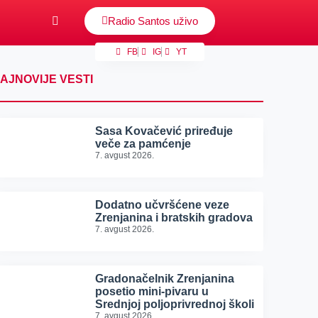
Radio Santos uživo
FB
IG
YT
AJNOVIJE VESTI
Sasa Kovačević priređuje
veče za pamćenje
7. avgust 2026.
Dodatno učvršćene veze
Zrenjanina i bratskih gradova
7. avgust 2026.
Gradonačelnik Zrenjanina
posetio mini-pivaru u
Srednjoj poljoprivrednoj školi
7. avgust 2026.