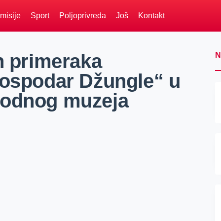
misije
Sport
Poljoprivreda
Još
Kontakt
h primeraka
N
Gospodar Džungle“ u
rodnog muzeja