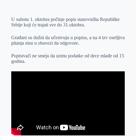
o
n
e
e
a
E
k
g
d
r
t
m
U subotu 1. oktobra počinje popis stanovništa Republike
e
I
s
a
Srbije koji će trajati sve do 31.oktobra.
r
n
A
i
p
l
Građani su dužni da učestvuju u popisu, a na 4 tzv osetljiva
pitanja nisu u obavezi da odgovore.
p
Popisivači ne smeju da uzmu podatke od dece mlađe od 15
godina.