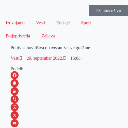
Santos uživo
Izdvajamo
Vesti
Emisije
Sport
Poljoprivreda
Zabava
Popis stanovništva obavezan za sve građane
Vesti
29. septembar 2022.
15:08
Podeli:
F
a
M
c
e
L
e
s
i
V
b
s
n
i
W
o
e
k
b
h
X