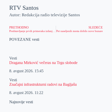
RTV Santos
Autor: Redakcija radio televizije Santos
PRETHODNO
SLEDEĆE
Predstavljanje prvih primeraka izdanja „Tarzan – Gospodar Džungle“ u Velikom salonu Narodnog muzeja Zrenjanin
Pet naseljenih mesta dobilo nove bunare
POVEZANE vesti
Vesti
Dragana Mirković večeras na Trgu slobode
8. avgust 2026.
15:45
Vesti
Značajni infrastrukturni radovi na Bagljašu
8. avgust 2026.
11:22
Najnovije vesti