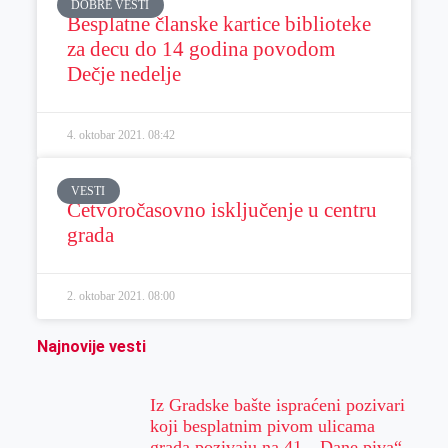
DOBRE VESTI
Besplatne članske kartice biblioteke
za decu do 14 godina povodom
Dečje nedelje
4. oktobar 2021.
08:42
VESTI
Četvoročasovno isključenje u centru
grada
2. oktobar 2021.
08:00
Najnovije vesti
Iz Gradske bašte ispraćeni pozivari
koji besplatnim pivom ulicama
grada pozivaju na 41. „Dane piva“