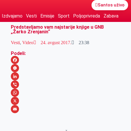
Santos uživo
Izdvajamo
Vesti
Emisije
Sport
Poljoprivreda
Zabava
Predstavljamo vam najstarije knjige u GNB
„Žarko Zrenjanin“
Vesti
,
Video
24. avgust 2017.
23:38
Podeli:
F
a
M
c
e
L
e
s
i
V
b
s
n
i
W
o
e
k
b
h
X
o
n
e
e
a
E
k
g
d
r
t
m