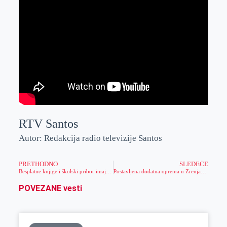
RTV Santos
Autor: Redakcija radio televizije Santos
PRETHODNO
SLEDEĆE
Besplatne knjige i školski pribor imaju deca koja ispunjavaju određene uslove
Postavljena dodatna oprema u Zrenjaninu zbog 32. Dana piva
POVEZANE vesti