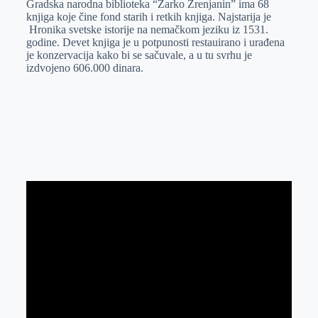
Gradska narodna biblioteka “Žarko Zrenjanin” ima 68
e
I
s
a
knjiga koje čine fond starih i retkih knjiga. Najstarija je
r
n
A
i
Hronika svetske istorije na nemačkom jeziku iz 1531.
godine. Devet knjiga je u potpunosti restauirano i urađena
p
l
je konzervacija kako bi se sačuvale, a u tu svrhu je
p
izdvojeno 606.000 dinara.