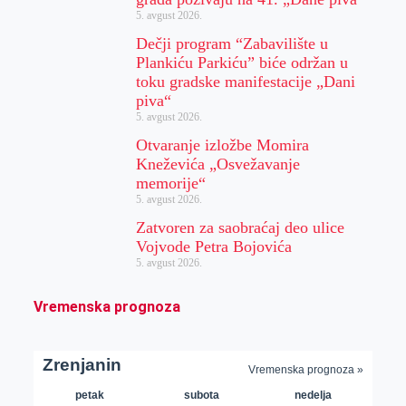
5. avgust 2026.
Dečji program “Zabavilište u
Plankiću Parkiću” biće održan u
toku gradske manifestacije „Dani
piva“
5. avgust 2026.
Otvaranje izložbe Momira
Kneževića „Osvežavanje
memorije“
5. avgust 2026.
Zatvoren za saobraćaj deo ulice
Vojvode Petra Bojovića
5. avgust 2026.
Vremenska prognoza