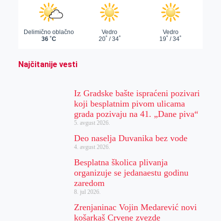
Najčitanije vesti
Iz Gradske bašte ispraćeni pozivari
koji besplatnim pivom ulicama
grada pozivaju na 41. „Dane piva“
5. avgust 2026.
Deo naselja Duvanika bez vode
4. avgust 2026.
Besplatna školica plivanja
organizuje se jedanaestu godinu
zaredom
8. jul 2026.
Zrenjaninac Vojin Medarević novi
košarkaš Crvene zvezde