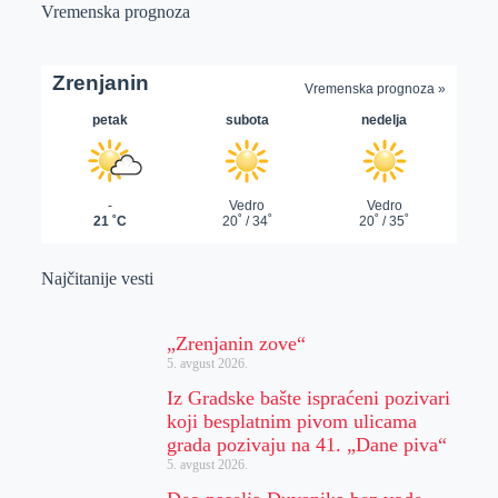
Vremenska prognoza
Najčitanije vesti
„Zrenjanin zove“
5. avgust 2026.
Iz Gradske bašte ispraćeni pozivari
koji besplatnim pivom ulicama
grada pozivaju na 41. „Dane piva“
5. avgust 2026.