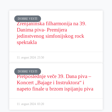
DOBRE VESTI
Zrenjaninska filharmonija na 39.
Danima piva- Premijera
jedinstvenog simfonijskog rock
spektakla
11. avgust 2024.
23:50
DOBRE VESTI
Pretposlednje veče 39. Dana piva –
Koncert „Bajage i Instruktora“ i
napeto finale u brzom ispijanju piva
11. avgust 2024.
03:20