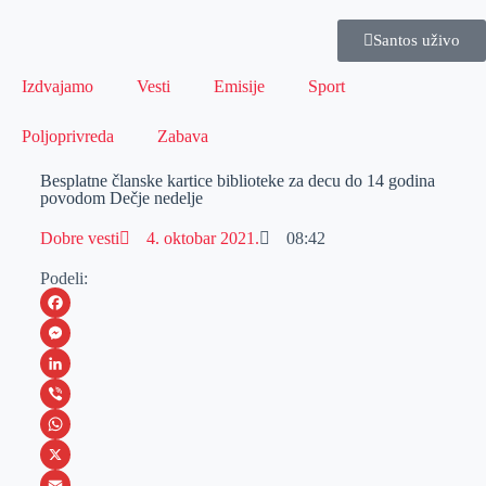
Santos uživo
Izdvajamo
Vesti
Emisije
Sport
Poljoprivreda
Zabava
Besplatne članske kartice biblioteke za decu do 14 godina
povodom Dečje nedelje
Dobre vesti
4. oktobar 2021.
08:42
Podeli:
F
a
M
c
e
L
e
s
i
V
b
s
n
i
W
o
e
k
b
h
X