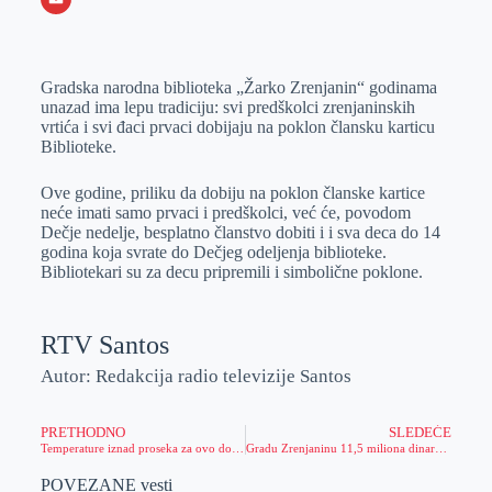
o
n
e
e
a
E
k
g
d
r
t
m
Gradska narodna biblioteka „Žarko Zrenjanin“ godinama
e
I
s
a
unazad ima lepu tradiciju: svi predškolci zrenjaninskih
r
n
A
i
vrtića i svi đaci prvaci dobijaju na poklon člansku karticu
Biblioteke.
p
l
p
Ove godine, priliku da dobiju na poklon članske kartice
neće imati samo prvaci i predškolci, već će, povodom
Dečje nedelje, besplatno članstvo dobiti i i sva deca do 14
godina koja svrate do Dečjeg odeljenja biblioteke.
Bibliotekari su za decu pripremili i simbolične poklone.
RTV Santos
Autor: Redakcija radio televizije Santos
PRETHODNO
SLEDEĆE
Temperature iznad proseka za ovo doba godine
Gradu Zrenjaninu 11,5 miliona dinara za pet projekata unapređenja energetske efikasnosti
POVEZANE vesti