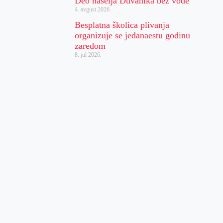
Deo naselja Duvanika bez vode
4. avgust 2026.
Besplatna školica plivanja
organizuje se jedanaestu godinu
zaredom
8. jul 2026.