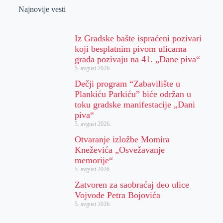
Najnovije vesti
Iz Gradske bašte ispraćeni pozivari
koji besplatnim pivom ulicama
grada pozivaju na 41. „Dane piva“
5. avgust 2026.
Dečji program “Zabavilište u
Plankiću Parkiću” biće održan u
toku gradske manifestacije „Dani
piva“
5. avgust 2026.
Otvaranje izložbe Momira
Kneževića „Osvežavanje
memorije“
5. avgust 2026.
Zatvoren za saobraćaj deo ulice
Vojvode Petra Bojovića
5. avgust 2026.