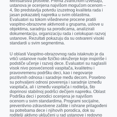
Ministarstva prosvete. Prema zvaničnom izveštaju,
o
g
I
p
ustanova je ocenjena najvišom mogućom ocenom –
k
e
n
p
4, što predstavlja potvrdu izuzetnog kvaliteta rada i
jasan pokazatelj napretka u svim oblastima.
r
Evaluatori su tokom višednevne procene pratili
vaspitno-obrazovne aktivnosti u grupama, uslove u
objektima, saradnju sa porodicama, analizirali
dokumentaciju, organizaciju rada i celokupan razvoj
ustanove. Rezultati pokazuju da su ostvareni visoki
standardi u svim segmentima.
U oblasti Vaspitno-obrazovnog rada istaknuto je da
vrtići ustanove nude fizičko okruženje koje inspiriše i
podstiče učenje i razvoj dece. Evaluatori su naglasili
visok nivo posvećenosti vaspitača, kvalitetnu i
pravovremenu podršku deci, kao i negovanje
pozitivnih odnosa i saradnje među decom. Posebno
su pohvaljeni odnosi poverenja i saradnje između
vaspitača, ali i između vaspitača i roditelja, što
doprinosi stabilnoj podršci dečijem napretku. Oblast
Podrška deci i porodici ocenjena je najvišom
ocenom u svim standardima. Programi socijalne,
preventivno-zdravstvene zaštite i ishrane prilagođeni
su potrebama dece i njihovih porodica, dok su
roditelji aktivno uključeni u rad ustanove i redovno