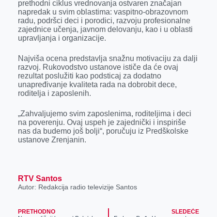
prethodni ciklus vrednovanja ostvaren značajan
napredak u svim oblastima: vaspitno-obrazovnom
radu, podršci deci i porodici, razvoju profesionalne
zajednice učenja, javnom delovanju, kao i u oblasti
upravljanja i organizacije.
Najviša ocena predstavlja snažnu motivaciju za dalji
razvoj. Rukovodstvo ustanove ističe da će ovaj
rezultat poslužiti kao podsticaj za dodatno
unapređivanje kvaliteta rada na dobrobit dece,
roditelja i zaposlenih.
„Zahvaljujemo svim zaposlenima, roditeljima i deci
na poverenju. Ovaj uspeh je zajednički i inspiriše
nas da budemo još bolji“, poručuju iz Predškolske
ustanove Zrenjanin.
RTV Santos
Autor: Redakcija radio televizije Santos
PRETHODNO
SLEDEĆE