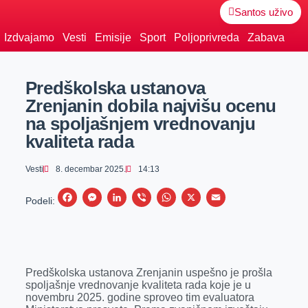
Santos uživo
Izdvajamo
Vesti
Emisije
Sport
Poljoprivreda
Zabava
Predškolska ustanova
Zrenjanin dobila najvišu ocenu
na spoljašnjem vrednovanju
kvaliteta rada
Vesti
8. decembar 2025.
14:13
F
M
L
V
W
X
E
Podeli:
a
e
i
i
h
m
c
s
n
b
a
a
e
s
k
e
t
i
Predškolska ustanova Zrenjanin uspešno je prošla
b
e
e
r
s
l
spoljašnje vrednovanje kvaliteta rada koje je u
o
n
d
A
novembru 2025. godine sproveo tim evaluatora