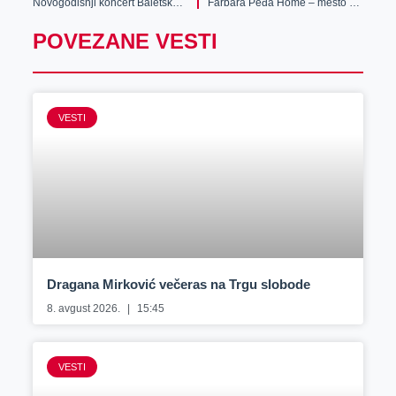
Novogodišnji koncert Baletske škole „Dimitrije Parlić“
Farbara Peđa Home – mesto gde boje, ljudi i dobra dela imaju isto ime
POVEZANE VESTI
VESTI
Dragana Mirković večeras na Trgu slobode
8. avgust 2026.
15:45
VESTI