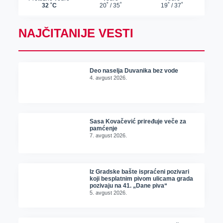
NAJČITANIJE VESTI
Deo naselja Duvanika bez vode
4. avgust 2026.
Sasa Kovačević priređuje veče za
pamćenje
7. avgust 2026.
Iz Gradske bašte ispraćeni pozivari
koji besplatnim pivom ulicama grada
pozivaju na 41. „Dane piva“
5. avgust 2026.