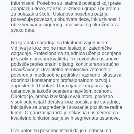
informisani. Posebno su istaknuti postupci koji prate
adaptaciju dece, tranzicije između grupa i pripremu
za polazak u školu. Ustanova posebnu pažnju
posvećuje povećanju obuhvata dece, inkluzivnosti i
obezbeđivanju sigurnog i motivišućeg okruženja za
svako dete.
Razgranata saradnja sa lokalnom zajednicom
vidljiva je kroz brojne manifestacije i zajedničke
događaje. Profesionalna zajednica učenja ocenjena
je visokim nivoom kvaliteta. Rukovodstvo ustanove
podstiče profesionalni dijalog, kontinuirano stručno
usavršavanje i kvalitetno mentorstvo. Atmosfera
poverenja, međusobne podrške i razmene iskustava
doprinosi konstantnom profesionalnom razvoju
zaposlenih. U oblasti Upravljanje i organizacija
ustanova je takođe ocenjena najvišom ocenom.
Direktor je, prema izveštaju evaluatora, pokazao
visok potencijal liderstva kroz podsticanje saradnje,
inicijative za unapređenje i stvaranje pozitivne radne
klime. Organizacija rada je efikasna i usmerena na
kvalitetno funkcionisanje svih segmenata ustanove.
Evaluatori su posebno istakli da je u odnosu na