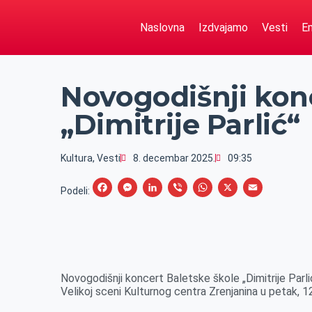
Naslovna
Izdvajamo
Vesti
Em
Novogodišnji kon
„Dimitrije Parlić“
Kultura
,
Vesti
8. decembar 2025.
09:35
F
M
L
V
W
X
E
Podeli:
a
e
i
i
h
m
c
s
n
b
a
a
e
s
k
e
t
i
b
e
e
r
s
l
Novogodišnji koncert Baletske škole „Dimitrije Parli
o
n
d
A
Velikoj sceni Kulturnog centra Zrenjanina u petak,
o
g
I
p