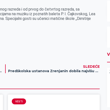
og razreda i od prvog do četvrtog razreda, sa
cijama na muziku iz poznatih baleta P. I. Čajkovskog, Lea
a. Specijalni gosti su učenici matične škole „Dimitrije
V
SLEDEĆE
iju za predstavu zrenjaninske Lutkarske scene „Miša Pupin Idvorski“
Predškolska ustanova Zrenjanin dobila najvišu ocenu na spoljašnjem vrednovanju kvaliteta rada
VESTI