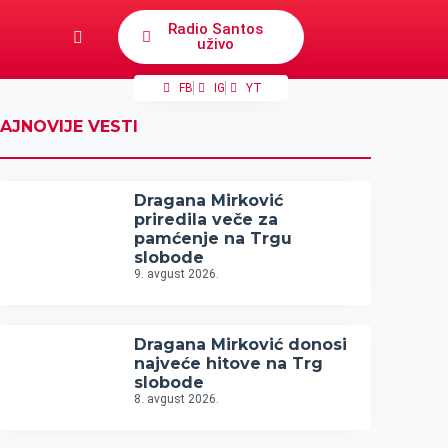
Radio Santos
uživo
FB
IG
YT
AJNOVIJE VESTI
Dragana Mirković
priredila veče za
pamćenje na Trgu
slobode
9. avgust 2026.
Dragana Mirković donosi
najveće hitove na Trg
slobode
8. avgust 2026.