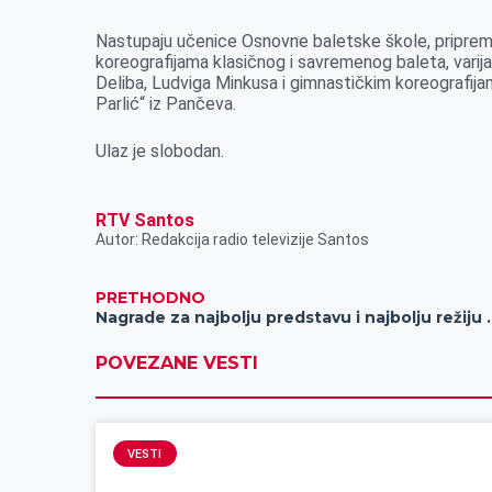
k
e
n
p
Nastupaju učenice Osnovne baletske škole, pripremn
r
koreografijama klasičnog i savremenog baleta, varija
Deliba, Ludviga Minkusa i gimnastičkim koreografijam
Parlić“ iz Pančeva.
Ulaz je slobodan.
RTV Santos
Autor: Redakcija radio televizije Santos
PRETHODNO
Nagrade za najbolju predstavu i najbolju rež
POVEZANE VESTI
VESTI