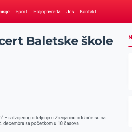
isije
Sport
Poljoprivreda
Još
Kontakt
cert Baletske škole
N
ć“ – izdvojenog odeljenja u Zrenjaninu održaće se na
 12. decembra sa početkom u 18 časova.