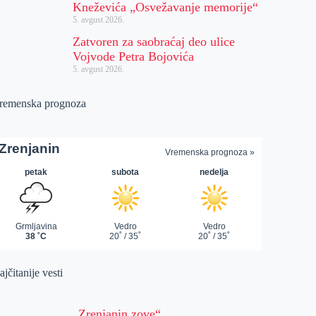
Kneževića „Osvežavanje memorije“
5. avgust 2026.
Zatvoren za saobraćaj deo ulice
Vojvode Petra Bojovića
5. avgust 2026.
remenska prognoza
jčitanije vesti
„Zrenjanin zove“