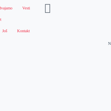
dvajamo
Vesti
t
Još
Kontakt
N