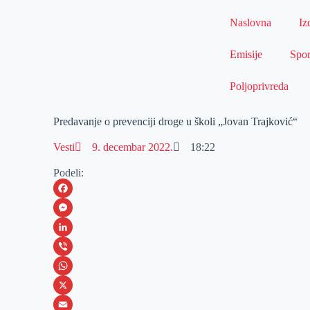
Naslovna
Iz
Emisije
Spor
Poljoprivreda
Predavanje o prevenciji droge u školi „Jovan Trajković“
Vesti
9. decembar 2022.
18:22
Podeli:
F
a
M
c
e
L
e
s
i
V
b
s
n
i
W
o
e
k
b
h
X