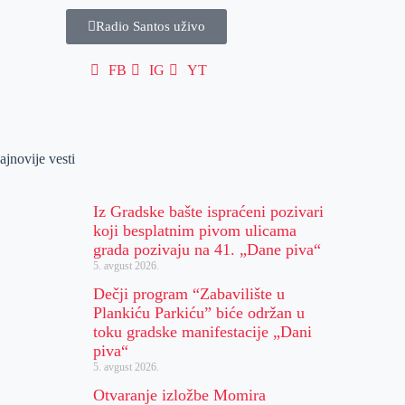
Radio Santos uživo
FB
IG
YT
ajnovije vesti
Iz Gradske bašte ispraćeni pozivari
koji besplatnim pivom ulicama
grada pozivaju na 41. „Dane piva“
5. avgust 2026.
Dečji program “Zabavilište u
Plankiću Parkiću” biće održan u
toku gradske manifestacije „Dani
piva“
5. avgust 2026.
Otvaranje izložbe Momira