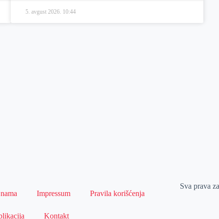
5. avgust 2026.
10:44
Sva prava z
 nama
Impressum
Pravila korišćenja
likacija
Kontakt