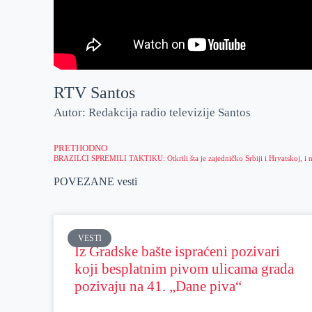
RTV Santos
Autor: Redakcija radio televizije Santos
PRETHODNO
POVEZANE vesti
VESTI
Iz Gradske bašte ispraćeni pozivari
koji besplatnim pivom ulicama grada
pozivaju na 41. „Dane piva“