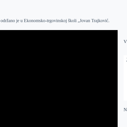
i održano je u Ekonomsko-trgovinskoj školi „Jovan Trajković.
V
Na