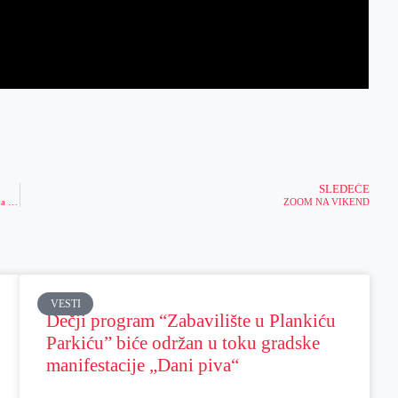
SLEDEĆE
BRAZILCI SPREMILI TAKTIKU: Otkrili šta je zajedničko Srbiji i Hrvatskoj, i na koji način da prođu u polufinale!
ZOOM NA VIKEND
VESTI
Dečji program “Zabavilište u Plankiću
Parkiću” biće održan u toku gradske
manifestacije „Dani piva“