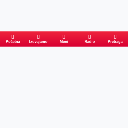
Početna
Izdvajamo
Meni
Radio
Pretraga
Pretraga
Kategorije
Ostalo
Naslovna
Izdvajamo