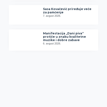
Sasa Kovačević priređuje veče
za pamćenje
7. avgust 2026.
Manifestacija „Dani piva“
protiče u znaku kvalitetne
muzike i dobre zabave
6. avgust 2026.