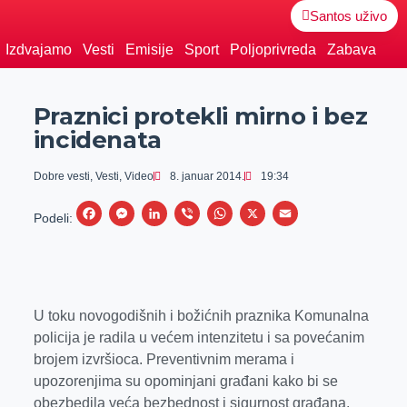
Santos uživo
Izdvajamo
Vesti
Emisije
Sport
Poljoprivreda
Zabava
Praznici protekli mirno i bez
incidenata
Dobre vesti
,
Vesti
,
Video
8. januar 2014.
19:34
F
M
L
V
W
X
E
Podeli:
a
e
i
i
h
m
c
s
n
b
a
a
e
s
k
e
t
i
b
e
e
r
s
l
U toku novogodišnih i božićnih praznika Komunalna
policija je radila u većem intenzitetu i sa povećanim
o
n
d
A
brojem izvršioca. Preventivnim merama i
o
g
I
p
upozorenjima su opominjani građani kako bi se
k
e
n
p
obezbedila veća bezbednost i sigurnost građana.