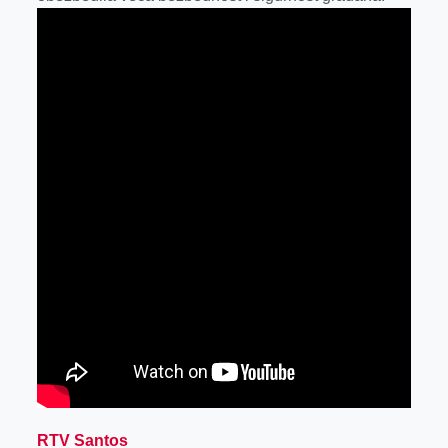
r
RTV Santos