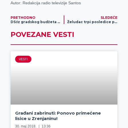
Autor: Redakcija radio televizije Santos
PRETHODNO
SLEDEĆE
DS:Iz gradskog budžeta za Komisiju za korišćenje poljoprivrednog zemljišta, izdvojeno 4,247 miliona dinara naknade
Želudac trpi posledice praznika i preobilne ishrane
POVEZANE VESTI
VESTI
Građani zabrinuti: Ponovo primećene
lisice u Zrenjaninu!
30. maj 2018.
13:36