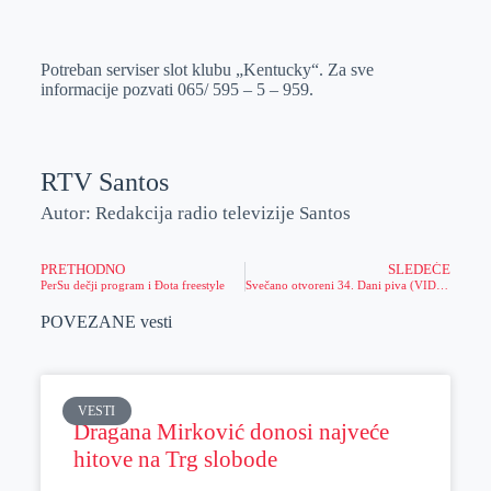
o
n
e
e
a
E
k
g
d
r
t
m
Potreban serviser slot klubu „Kentucky“. Za sve
e
I
s
a
informacije pozvati 065/ 595 – 5 – 959.
r
n
A
i
p
l
p
RTV Santos
Autor: Redakcija radio televizije Santos
PRETHODNO
SLEDEĆE
PerSu dečji program i Đota freestyle
Svečano otvoreni 34. Dani piva (VIDEO)
POVEZANE vesti
VESTI
Dragana Mirković donosi najveće
hitove na Trg slobode