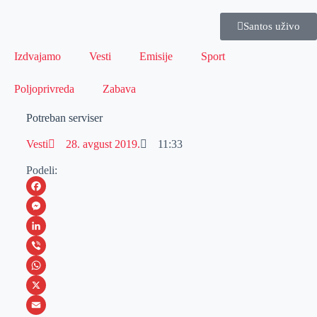
Santos uživo
Izdvajamo
Vesti
Emisije
Sport
Poljoprivreda
Zabava
Potreban serviser
Vesti
28. avgust 2019.
11:33
Podeli:
F
a
M
c
e
L
e
s
i
V
b
s
n
i
W
o
e
k
b
h
X