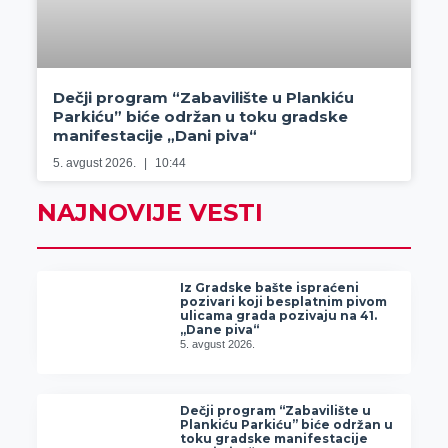
Dečji program “Zabavilište u Plankiću
Parkiću” biće održan u toku gradske
manifestacije „Dani piva“
5. avgust 2026.
10:44
NAJNOVIJE VESTI
Iz Gradske bašte ispraćeni
pozivari koji besplatnim pivom
ulicama grada pozivaju na 41.
„Dane piva“
5. avgust 2026.
Dečji program “Zabavilište u
Plankiću Parkiću” biće održan u
toku gradske manifestacije