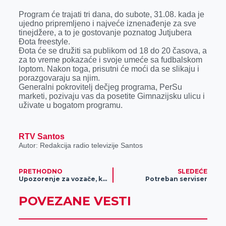
r
Program će trajati tri dana, do subote, 31.08. kada je
ujedno pripremljeno i najveće iznenađenje za sve
tinejdžere, a to je gostovanje poznatog Jutjubera
Đota freestyle.
Đota će se družiti sa publikom od 18 do 20 časova, a
za to vreme pokazaće i svoje umeće sa fudbalskom
loptom. Nakon toga, prisutni će moći da se slikaju i
porazgovaraju sa njim.
Generalni pokrovitelj dečjeg programa, PerSu
marketi, pozivaju vas da posetite Gimnazijsku ulicu i
uživate u bogatom programu.
RTV Santos
Autor: Redakcija radio televizije Santos
PRETHODNO
SLEDEĆE
Upozorenje za vozače, kilometarska kolona na auto-putu Beograd–Niš
Potreban serviser
POVEZANE VESTI