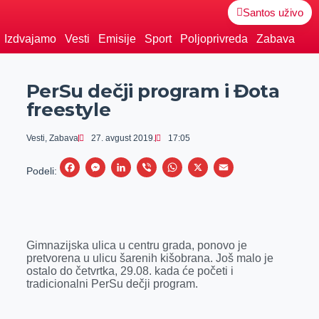
Santos uživo
Izdvajamo
Vesti
Emisije
Sport
Poljoprivreda
Zabava
PerSu dečji program i Đota
freestyle
Vesti
,
Zabava
27. avgust 2019.
17:05
F
M
L
V
W
X
E
Podeli:
a
e
i
i
h
m
c
s
n
b
a
a
e
s
k
e
t
i
Gimnazijska ulica u centru grada, ponovo je
b
e
e
r
s
l
pretvorena u ulicu šarenih kišobrana. Još malo je
o
n
d
A
ostalo do četvrtka, 29.08. kada će početi i
tradicionalni PerSu dečji program.
o
g
I
p
k
e
n
p