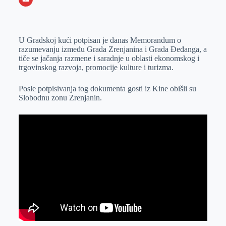
o
n
e
e
a
E
k
g
d
r
t
m
U Gradskoj kući potpisan je danas Memorandum o
e
I
s
a
razumevanju između Grada Zrenjanina i Grada Đeđanga, a
r
n
A
i
tiče se jačanja razmene i saradnje u oblasti ekonomskog i
trgovinskog razvoja, promocije kulture i turizma.
p
l
p
Posle potpisivanja tog dokumenta gosti iz Kine obišli su
Slobodnu zonu Zrenjanin.