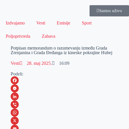
Santos uživo
Izdvajamo
Vesti
Emisije
Sport
Poljoprivreda
Zabava
Potpisan memorandum o razumevanju između Grada
Zrenjanina i Grada Đeđanga iz kineske pokrajine Hubej
Vesti
28. maj 2025.
16:09
Podeli:
F
a
M
c
e
L
e
s
i
V
b
s
n
i
W
o
e
k
b
h
X