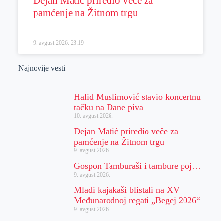
Dejan Matić priredio veče za
pamćenje na Žitnom trgu
9. avgust 2026.
23:19
Najnovije vesti
Halid Muslimović stavio koncertnu
tačku na Dane piva
10. avgust 2026.
Dejan Matić priredio veče za
pamćenje na Žitnom trgu
9. avgust 2026.
Gospon Tamburaši i tambure poj…
9. avgust 2026.
Mladi kajakaši blistali na XV
Međunarodnoj regati „Begej 2026“
9. avgust 2026.