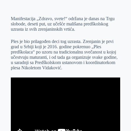
o
n
e
e
a
E
k
g
d
r
t
m
Manifestacija „Zdravo, svete!“ održana je danas na Trgu
e
I
s
a
slobode, deseti put, uz učešće mališana predškolskog
r
n
A
i
uzrasta iz svih zrenjaninskih vrtića.
p
l
Ples je bio prilagođen deci tog uzrasta. Zrenjanin je prvi
p
grad u Srbiji koji je 2016. godine pokrenuo „Ples
predškolaca“ po uzoru na tradicionalnu svečanost u kojoj
učestvuju maturanti, i od tada ga organizuje svake godine,
u saradnji sa Predškolskom ustanovom i koordinatorkom
plesa Nikoletom Vidaković.