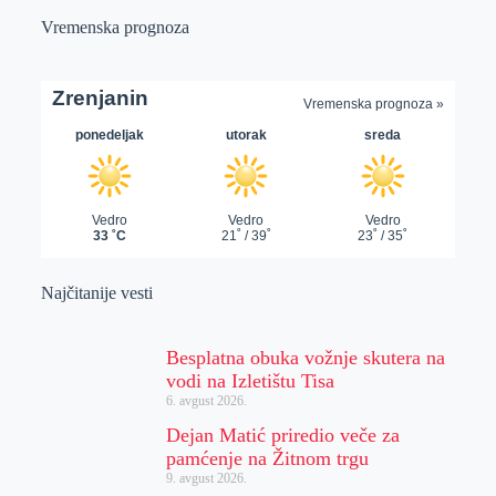
Vremenska prognoza
Najčitanije vesti
Besplatna obuka vožnje skutera na
vodi na Izletištu Tisa
6. avgust 2026.
Dejan Matić priredio veče za
pamćenje na Žitnom trgu
9. avgust 2026.