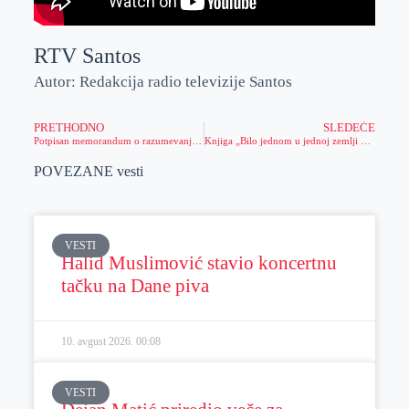
RTV Santos
Autor: Redakcija radio televizije Santos
PRETHODNO
SLEDEĆE
Potpisan memorandum o razumevanju između Grada Zrenjanina i Grada Đeđanga iz kineske pokrajine Hubej
Knjiga „Bilo jednom u jednoj zemlji – ne ponovilo se“ Biljane Dimitrijević Martinov
POVEZANE vesti
VESTI
Halid Muslimović stavio koncertnu
tačku na Dane piva
10. avgust 2026.
00:08
VESTI