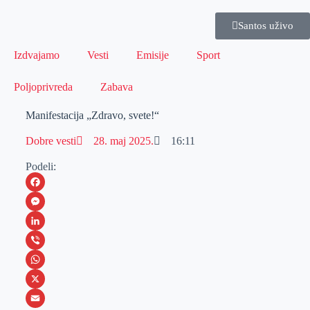
Santos uživo
Izdvajamo
Vesti
Emisije
Sport
Poljoprivreda
Zabava
Manifestacija „Zdravo, svete!“
Dobre vesti
28. maj 2025.
16:11
Podeli:
F
a
M
c
e
L
e
s
i
V
b
s
n
i
W
o
e
k
b
h
X