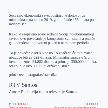
o
n
e
e
a
E
k
g
d
r
t
m
Socijalno-ekonomski savet postigao je dogovor da
e
I
s
a
minimalna cena rada u 2019. godini bude 155 dinara po
r
n
A
i
radnom satu.
p
l
Kako je saopšteno posle sednice Socijalno-ekonomskog
p
saveta, ovo povećanje je kompromis svih strana a pratiće
ga i određeni dogovoreni paketi u narednom periodu.
To je povećanje od 8,6 odsto.To znači da će minimalac
ubuduće biti
27.022 dinara.
Minimalna zarada u Srbiji
trenutno iznosi 24.882 dinara, a prima je 350.000 radnika,
od kojih je oko 30.000 u državnoj službi.
printscreen:paragraf.rs/statistika
RTV Santos
Autor: Redakcija radio televizije Santos
PRETHODNO
SLEDEĆE
Narušen kvalitet gasa
Otvoreno pismo roditelja protiv vršnjačkog nasilja