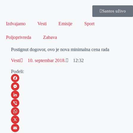
Santos uživo
Izdvajamo
Vesti
Emisije
Sport
Poljoprivreda
Zabava
Postignut dogovor, ovo je nova minimalna cena rada
Vesti
10. septembar 2018.
12:32
Podeli:
F
a
M
c
e
L
e
s
i
V
b
s
n
i
W
o
e
k
b
h
X