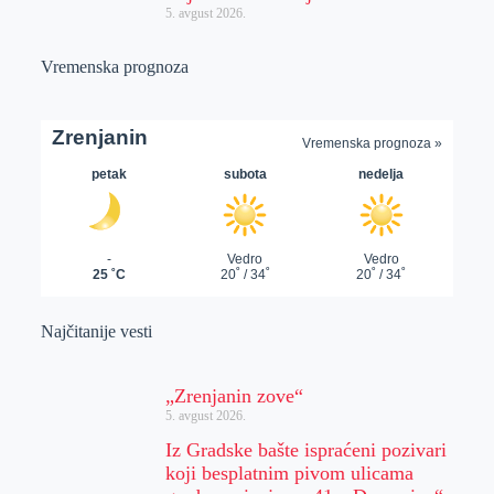
5. avgust 2026.
Vremenska prognoza
Najčitanije vesti
„Zrenjanin zove“
5. avgust 2026.
Iz Gradske bašte ispraćeni pozivari
koji besplatnim pivom ulicama