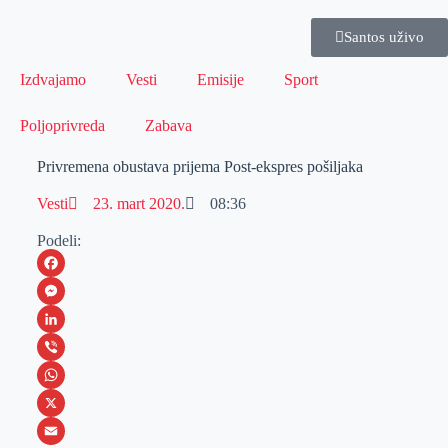
Santos uživo
Izdvajamo
Vesti
Emisije
Sport
Poljoprivreda
Zabava
Privremena obustava prijema Post-ekspres pošiljaka
Vesti
23. mart 2020.
08:36
Podeli:
F
a
M
c
e
L
e
s
i
V
b
s
n
i
W
o
e
k
b
h
X