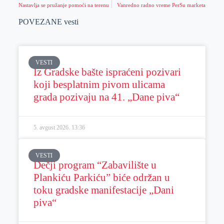
Nastavlja se pružanje pomoći na terenu
Vanredno radno vreme PerSu marketa
POVEZANE vesti
VESTI
Iz Gradske bašte ispraćeni pozivari
koji besplatnim pivom ulicama
grada pozivaju na 41. „Dane piva“
5. avgust 2026.
13:36
VESTI
Dečji program “Zabavilište u
Plankiću Parkiću” biće održan u
toku gradske manifestacije „Dani
piva“