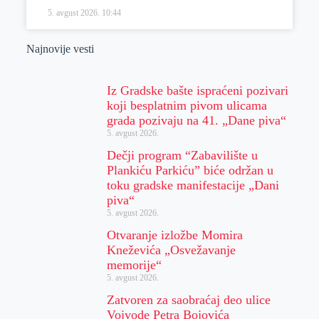
5. avgust 2026.
10:44
Najnovije vesti
Iz Gradske bašte ispraćeni pozivari
koji besplatnim pivom ulicama
grada pozivaju na 41. „Dane piva“
5. avgust 2026.
Dečji program “Zabavilište u
Plankiću Parkiću” biće održan u
toku gradske manifestacije „Dani
piva“
5. avgust 2026.
Otvaranje izložbe Momira
Kneževića „Osvežavanje
memorije“
5. avgust 2026.
Zatvoren za saobraćaj deo ulice
Vojvode Petra Bojovića