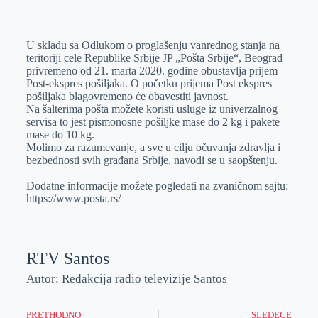
o
n
e
e
a
E
k
g
d
r
t
m
U skladu sa Odlukom o proglašenju vanrednog stanja na
e
I
s
a
teritoriji cele Republike Srbije JP „Pošta Srbije“, Beograd
r
n
A
i
privremeno od 21. marta 2020. godine obustavlja prijem
Post-ekspres pošiljaka. O početku prijema Post ekspres
p
l
pošiljaka blagovremeno će obavestiti javnost.
p
Na šalterima pošta možete koristi usluge iz univerzalnog
servisa to jest pismonosne pošiljke mase do 2 kg i pakete
mase do 10 kg.
Molimo za razumevanje, a sve u cilju očuvanja zdravlja i
bezbednosti svih građana Srbije, navodi se u saopštenju.
Dodatne informacije možete pogledati na zvaničnom sajtu:
https://www.posta.rs/
RTV Santos
Autor: Redakcija radio televizije Santos
PRETHODNO
SLEDEĆE