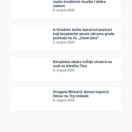
znaku kvalitetne muzike i dobre
zabave
6. avgust 2026.
Iz Gradske bašte ispraćeni pozivari
koji besplatnim pivom ulicama grada
pozivaju na 41. „Dane piva“
5. avgust 2026.
Besplatna obuka vožnje skutera na
vodi na Izletištu Tisa
6. avgust 2026.
Dragana Mirković donosi najveće
hitove na Trg slobode
8. avgust 2026.