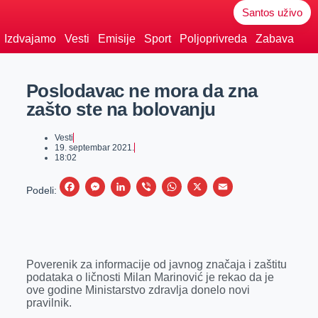
Santos uživo
Izdvajamo
Vesti
Emisije
Sport
Poljoprivreda
Zabava
Poslodavac ne mora da zna
zašto ste na bolovanju
Vesti
19. septembar 2021.
18:02
F
M
L
V
W
X
E
Podeli:
a
e
i
i
h
m
c
s
n
b
a
a
e
s
k
e
t
i
Poverenik za informacije od javnog značaja i zaštitu
b
e
e
r
s
l
podataka o ličnosti Milan Marinović je rekao da je
o
n
d
A
ove godine Ministarstvo zdravlja donelo novi
pravilnik.
o
g
I
p