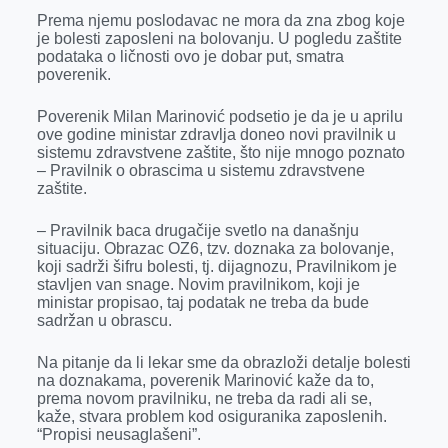
k
e
n
p
Prema njemu poslodavac ne mora da zna zbog koje
je bolesti zaposleni na bolovanju. U pogledu zaštite
r
podataka o ličnosti ovo je dobar put, smatra
poverenik.
Poverenik Milan Marinović podsetio je da je u aprilu
ove godine ministar zdravlja doneo novi pravilnik u
sistemu zdravstvene zaštite, što nije mnogo poznato
– Pravilnik o obrascima u sistemu zdravstvene
zaštite.
– Pravilnik baca drugačije svetlo na današnju
situaciju. Obrazac OZ6, tzv. doznaka za bolovanje,
koji sadrži šifru bolesti, tj. dijagnozu, Pravilnikom je
stavljen van snage. Novim pravilnikom, koji je
ministar propisao, taj podatak ne treba da bude
sadržan u obrascu.
Na pitanje da li lekar sme da obrazloži detalje bolesti
na doznakama, poverenik Marinović kaže da to,
prema novom pravilniku, ne treba da radi ali se,
kaže, stvara problem kod osiguranika zaposlenih.
“Propisi neusaglašeni”.