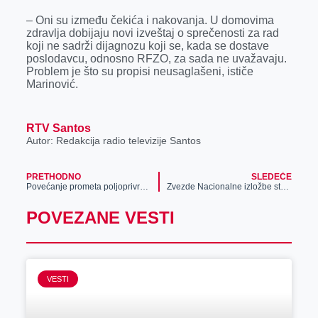
– Oni su između čekića i nakovanja. U domovima
zdravlja dobijaju novi izveštaj o sprečenosti za rad
koji ne sadrži dijagnozu koji se, kada se dostave
poslodavcu, odnosno RFZO, za sada ne uvažavaju.
Problem je što su propisi neusaglašeni, ističe
Marinović.
RTV Santos
Autor: Redakcija radio televizije Santos
PRETHODNO
SLEDEĆE
Povećanje prometa poljoprivrednih proizvoda
Zvezde Nacionalne izložbe stoke bikovi Miško i Veliša, kao i ovan Žak
POVEZANE VESTI
VESTI