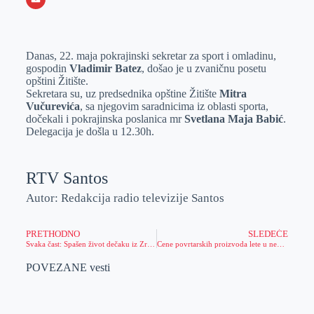
o
n
e
e
a
E
k
g
d
r
t
m
Danas, 22. maja pokrajinski sekretar za sport i omladinu,
e
I
s
a
gospodin
Vladimir Batez
, došao je u zvaničnu posetu
r
n
A
i
opštini Žitište.
Sekretara su, uz predsednika opštine Žitište
Mitra
p
l
Vučurevića
, sa njegovim saradnicima iz oblasti sporta,
p
dočekali i pokrajinska poslanica mr
Svetlana Maja Babić
.
Delegacija je došla u 12.30h.
RTV Santos
Autor: Redakcija radio televizije Santos
PRETHODNO
SLEDEĆE
Svaka čast: Spašen život dečaku iz Zrenjanina!
Cene povrtarskih proizvoda lete u nebo!
POVEZANE vesti