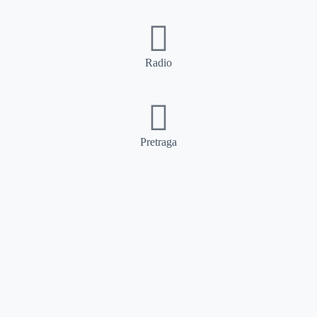
Radio
Pretraga
Pretraga
Kategorije
Ostalo
Naslovna