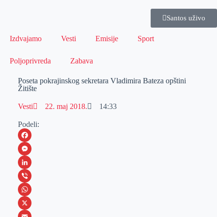
Santos uživo
Izdvajamo
Vesti
Emisije
Sport
Poljoprivreda
Zabava
Poseta pokrajinskog sekretara Vladimira Bateza opštini
Žitište
Vesti
22. maj 2018.
14:33
Podeli:
F
a
M
c
e
L
e
s
i
V
b
s
n
i
W
o
e
k
b
h
X