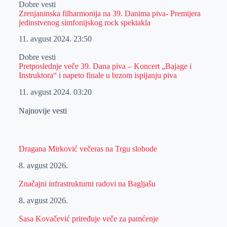
Dobre vesti
Zrenjaninska filharmonija na 39. Danima piva- Premijera
jedinstvenog simfonijskog rock spektakla
11. avgust 2024.
23:50
Dobre vesti
Pretposlednje veče 39. Dana piva – Koncert „Bajage i
Instruktora“ i napeto finale u brzom ispijanju piva
11. avgust 2024.
03:20
Najnovije vesti
Dragana Mirković večeras na Trgu slobode
8. avgust 2026.
Značajni infrastrukturni radovi na Bagljašu
8. avgust 2026.
Sasa Kovačević priređuje veče za pamćenje