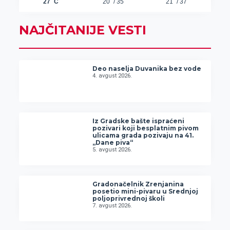
NAJČITANIJE VESTI
Deo naselja Duvanika bez vode
4. avgust 2026.
Iz Gradske bašte ispraćeni
pozivari koji besplatnim pivom
ulicama grada pozivaju na 41.
„Dane piva“
5. avgust 2026.
Gradonačelnik Zrenjanina
posetio mini-pivaru u Srednjoj
poljoprivrednoj školi
7. avgust 2026.