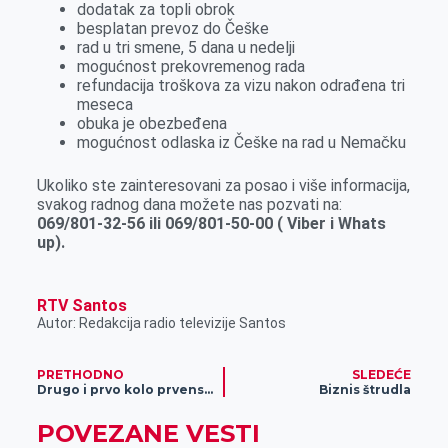
dodatak za topli obrok
besplatan prevoz do Češke
rad u tri smene, 5 dana u nedelji
mogućnost prekovremenog rada
refundacija troškova za vizu nakon odrađena tri
meseca
obuka je obezbeđena
mogućnost odlaska iz Češke na rad u Nemačku
Ukoliko ste zainteresovani za posao i više informacija,
svakog radnog dana možete nas pozvati na:
069/801-32-56 ili 069/801-50-00 ( Viber i Whats
up).
RTV Santos
Autor: Redakcija radio televizije Santos
PRETHODNO
SLEDEĆE
Drugo i prvo kolo prvenstva Vojvodine
Biznis štrudla
POVEZANE VESTI