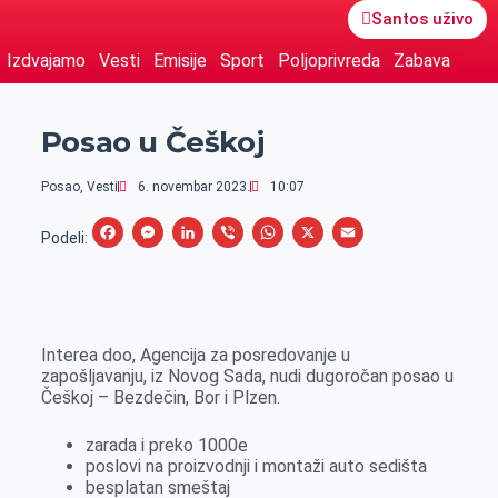
Santos uživo
Izdvajamo
Vesti
Emisije
Sport
Poljoprivreda
Zabava
Posao u Češkoj
Posao
,
Vesti
6. novembar 2023.
10:07
F
M
L
V
W
X
E
Podeli:
a
e
i
i
h
m
c
s
n
b
a
a
e
s
k
e
t
i
Interea doo, Agencija za posredovanje u
b
e
e
r
s
l
zapošljavanju, iz Novog Sada, nudi dugoročan posao u
o
n
d
A
Češkoj – Bezdečin, Bor i Plzen.
o
g
I
p
zarada i preko 1000e
k
e
n
p
poslovi na proizvodnji i montaži auto sedišta
r
besplatan smeštaj