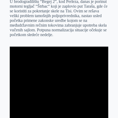
U brodogradilištu “Begej 2”, kod Perleza, danas je porinut
e
I
s
a
motorni tegljač “Štrbac“ koji je zaplovio put Taraša, gde će
r
n
A
i
se koristiti za pokretanje skele na Tisi. Ovim se rešava
veliki problem tamošnjih poljoprivrednika, nastao usled
p
l
početka primene zakonske uredbe kojom se na
p
međudržavnim rečnim tokovima zabranjuje upotreba skela
vučenih sajlom. Potpuna normalizacija situacije očekuje se
početkom sledeće nedelje.