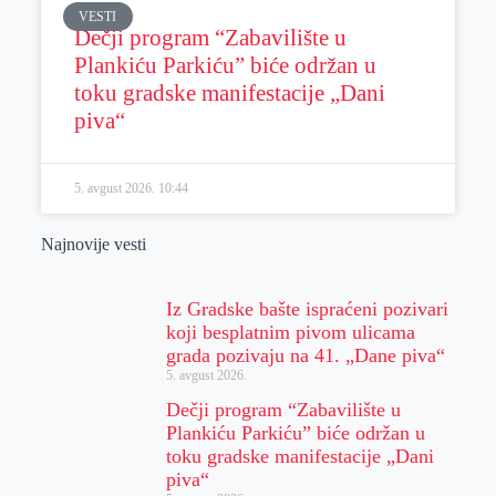
VESTI
Dečji program “Zabavilište u
Plankiću Parkiću” biće održan u
toku gradske manifestacije „Dani
piva“
5. avgust 2026.
10:44
Najnovije vesti
Iz Gradske bašte ispraćeni pozivari
koji besplatnim pivom ulicama
grada pozivaju na 41. „Dane piva“
5. avgust 2026.
Dečji program “Zabavilište u
Plankiću Parkiću” biće održan u
toku gradske manifestacije „Dani
piva“