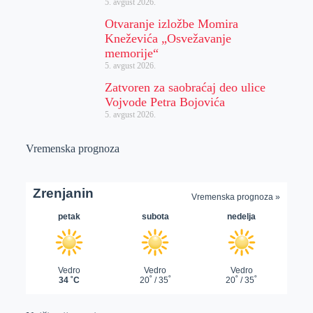
5. avgust 2026.
Otvaranje izložbe Momira
Kneževića „Osvežavanje
memorije“
5. avgust 2026.
Zatvoren za saobraćaj deo ulice
Vojvode Petra Bojovića
5. avgust 2026.
Vremenska prognoza