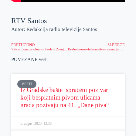
RTV Santos
Autor: Redakcija radio televizije Santos
PRETHODNO
SLEDEĆE
Više miliona za obnovu škola u Zrenjaninu
Bezbednosno-informativna agencija podnela je krivičnu prijavu protiv Milana Dumanovića, zbog postojanja sumnje da je prijavljeni počinio krivično delo Izazivanje panike i nereda
POVEZANE vesti
VESTI
Iz Gradske bašte ispraćeni pozivari
koji besplatnim pivom ulicama
grada pozivaju na 41. „Dane piva“
5. avgust 2026.
13:36